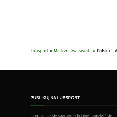
Lubsport
»
Mistrzostwa świata
»
Polska – 
PUBLIKUJ NA LUBSPORT
Interesujesz się sportem i chciałbyś podzielić się