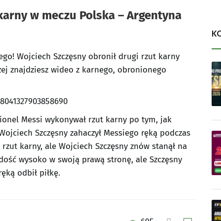
 karny w meczu Polska – Argentyna
K
ego! Wojciech Szczęsny obronił drugi rzut karny
żej znajdziesz wideo z karnego, obronionego
98041327903858690
ionel Messi wykonywał rzut karny po tym, jak
 Wojciech Szczęsny zahaczył Messiego ręką podczas
 rzut karny, ale Wojciech Szczęsny znów stanął na
dość wysoko w swoją prawą stronę, ale Szczęsny
ęką odbił piłkę.