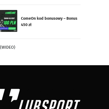
ComeOn kod bonusowy – Bonus
450 zł
 (WIDEO)