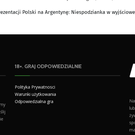
rezentacji Polski na Argentynę: Niespodzianka w wyjściowe
18+. GRAJ ODPOWIEDZIALNIE
Polityka Prywatnosci
Warunki użytkowania
Na
Odpowiedzialna gra
amy
lu
lij
żyw
ie
sp
ma