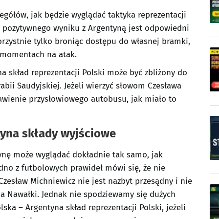
zegółów, jak będzie wyglądać taktyka reprezentacji
do pozytywnego wyniku z Argentyną jest odpowiedni
orzystnie tylko broniąc dostępu do własnej bramki,
 momentach na atak.
a skład reprezentacji Polski może być zbliżony do
rabii Saudyjskiej. Jeżeli wierzyć słowom Czesława
tawienie przysłowiowego autobusu, jak miało to
tyna składy wyjściowe
ynę może wyglądać dokładnie tak samo, jak
dno z futbolowych prawideł mówi się, że nie
zesław Michniewicz nie jest nazbyt przesądny i nie
a Nawałki. Jednak nie spodziewamy się dużych
ska – Argentyna skład reprezentacji Polski, jeżeli