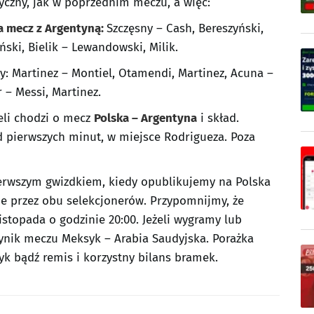
tyczny, jak w poprzednim meczu, a więc:
a mecz z Argentyną:
Szczęsny – Cash, Bereszyński,
ński, Bielik – Lewandowski, Milik.
y: Martinez – Montiel, Otamendi, Martinez, Acuna –
r – Messi, Martinez.
żeli chodzi o mecz
Polska – Argentyna
i skład.
d pierwszych minut, w miejsce Rodrigueza. Poza
ierwszym gwizdkiem, kiedy opublikujemy na Polska
ne przez obu selekcjonerów. Przypomnijmy, że
istopada o godzinie 20:00. Jeżeli wygramy lub
ynik meczu Meksyk – Arabia Saudyjska. Porażka
yk bądź remis i korzystny bilans bramek.