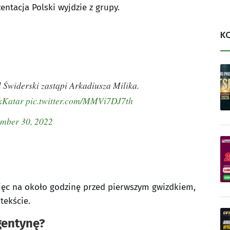
entacja Polski wyjdzie z grupy.
K
widerski zastąpi Arkadiusza Milika.
kKatar
pic.twitter.com/MMVi7DJ7th
mber 30, 2022
więc na około godzinę przed pierwszym gwizdkiem,
tekście.
gentynę?