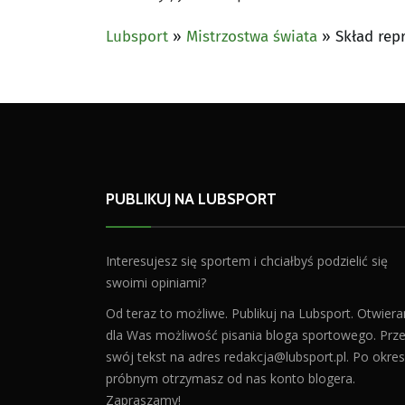
Lubsport
»
Mistrzostwa świata
»
Skład rep
PUBLIKUJ NA LUBSPORT
Interesujesz się sportem i chciałbyś podzielić się
swoimi opiniami?
Od teraz to możliwe. Publikuj na Lubsport. Otwier
dla Was możliwość pisania bloga sportowego. Prześ
swój tekst na adres
redakcja@lubsport.pl
. Po okres
próbnym otrzymasz od nas konto blogera.
Zapraszamy!