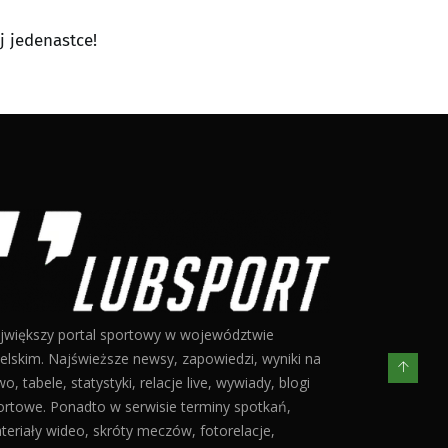
j jedenastce!
jwiększy portal sportowy w województwie
belskim. Najświeższe newsy, zapowiedzi, wyniki na
o, tabele, statystyki, relacje live, wywiady, blogi
ortowe. Ponadto w serwisie terminy spotkań,
teriały wideo, skróty meczów, fotorelacje,