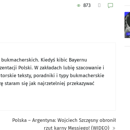
873
w bukmacherskich. Kiedyś kibic Bayernu
entacji Polski. W zakładach lubię szacowanie i
utorskie teksty, poradniki i typy bukmacherskie
ę staram się jak najrzetelniej przekazywać
Polska – Argentyna: Wojciech Szczęsny obronił
rzut karny Messiego! (WIDEO)