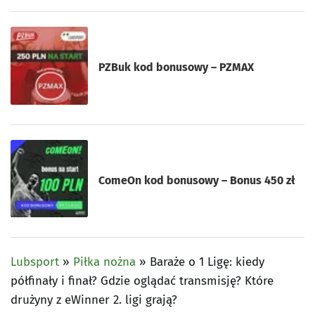
PZBuk kod bonusowy – PZMAX
ComeOn kod bonusowy – Bonus 450 zł
Lubsport
»
Piłka nożna
»
Baraże o 1 Ligę: kiedy
półfinały i finał? Gdzie oglądać transmisję? Które
drużyny z eWinner 2. ligi grają?