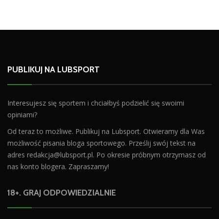
PUBLIKUJ NA LUBSPORT
Interesujesz się sportem i chciałbyś podzielić się swoimi
opiniami?
Od teraz to możliwe. Publikuj na Lubsport. Otwieramy dla Was
możliwość pisania bloga sportowego. Prześlij swój tekst na
adres
redakcja@lubsport.pl
. Po okresie próbnym otrzymasz od
nas konto blogera. Zapraszamy!
18+. GRAJ ODPOWIEDZIALNIE