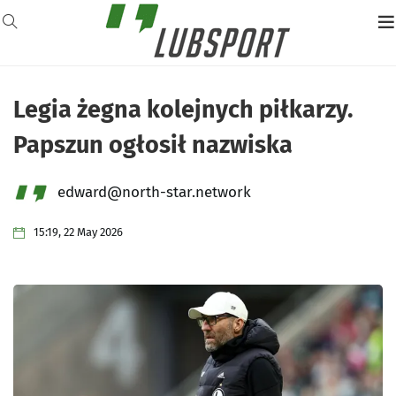
Legia żegna kolejnych piłkarzy.
Papszun ogłosił nazwiska
edward@north-star.network
15:19, 22 May 2026