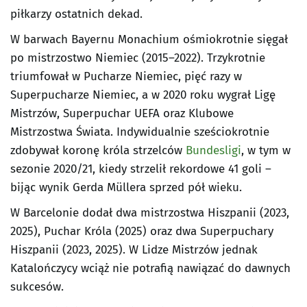
piłkarzy ostatnich dekad.
W barwach Bayernu Monachium ośmiokrotnie sięgał
po mistrzostwo Niemiec (2015–2022). Trzykrotnie
triumfował w Pucharze Niemiec, pięć razy w
Superpucharze Niemiec, a w 2020 roku wygrał Ligę
Mistrzów, Superpuchar UEFA oraz Klubowe
Mistrzostwa Świata. Indywidualnie sześciokrotnie
zdobywał koronę króla strzelców
Bundesligi
, w tym w
sezonie 2020/21, kiedy strzelił rekordowe 41 goli –
bijąc wynik Gerda Müllera sprzed pół wieku.
W Barcelonie dodał dwa mistrzostwa Hiszpanii (2023,
2025), Puchar Króla (2025) oraz dwa Superpuchary
Hiszpanii (2023, 2025). W Lidze Mistrzów jednak
Katalończycy wciąż nie potrafią nawiązać do dawnych
sukcesów.