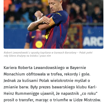
Robert Lewandowski z opaską kapitana w barwach Barcelony – Polak pełni
rolę lidera drużyny na boisku i poza nim
Kariera Roberta Lewandowskiego w Bayernie
Monachium obfitowała w trofea, rekordy i gole.
Jednak za kulisami Polak wielokrotnie myślał o
zmianie barw. Były prezes bawarskiego klubu Karl-
Heinz Rummenigge ujawnił, że napastnik „co roku”
prosił o transfer, marząc o triumfie w Lidze Mistrzów.