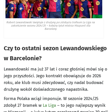
Robert Lewandowski świętuje z drużyną po zdobyciu trofeum La Liga na
zakończenie sezonu 2024/25 – kolejny tytuł mistrza Hiszpanii dla
Barcelony
Czy to ostatni sezon Lewandowskiego
w Barcelonie?
Lewandowski ma już 37 lat i coraz głośniej mówi się o
jego przyszłości. Jego kontrakt obowiązuje do 2026
roku, ale klub musi zdecydować, czy nadal budować
drużynę wokół doświadczonego napastnika.
Forma Polaka wciąż imponuje. W sezonie 2024/25
zdobył 27 bramek w
La Liga
– to jego najlepszy wynik