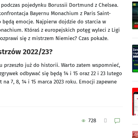
ż podczas pojedynku Borussii Dortmund z Chelsea.
 konfrontacja Bayernu Monachium z Paris Saint-
to będą emocje. Najpierw dojdzie do starcia w
nachium. Któraś z europejskich potęg wyleci z Ligi
 rozprawi się z mistrzem Niemiec? Czas pokaże.
istrzów 2022/23?
 przeszło już do historii. Warto zatem wspomnieć,
zgrywek odbywać się będą 14 i 15 oraz 22 i 23 lutego
 na 7, 8, 14 i 15 marca 2023 roku. Emocji zapewne
728