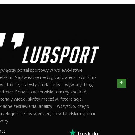
jwiększy portal sportowy w województwie
belskim. Najświeższe newsy, zapowiedzi, wyniki na
o, tabele, statystyki, relacje live, wywiady, blogi
ortowe. Ponadto w serwisie terminy spotkań,
teriały wideo, skróty meczów, fotorelacje,
kładne zestawienia, analizy – wszystko, czego
trzebujecie, żeby wiedzieć, co w lubelskim sporcie
zczy.
nas