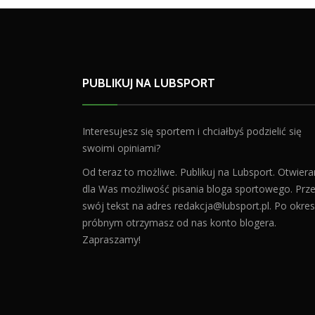
PUBLIKUJ NA LUBSPORT
Interesujesz się sportem i chciałbyś podzielić się
swoimi opiniami?
Od teraz to możliwe. Publikuj na Lubsport. Otwier
dla Was możliwość pisania bloga sportowego. Prześ
swój tekst na adres
redakcja@lubsport.pl
. Po okres
próbnym otrzymasz od nas konto blogera.
Zapraszamy!