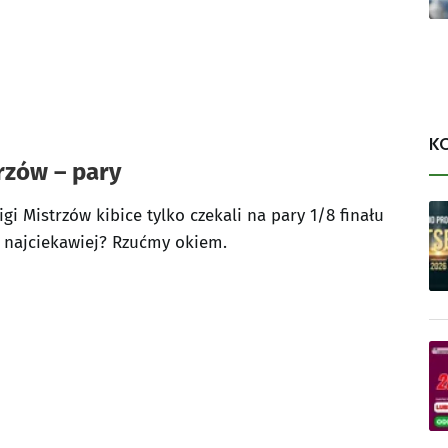
K
rzów – pary
i Mistrzów kibice tylko czekali na pary 1/8 finału
ę najciekawiej? Rzućmy okiem.