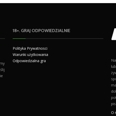
18+. GRAJ ODPOWIEDZIALNIE
Polityka Prywatnosci
Warunki użytkowania
Na
Odpowiedzialna gra
amy
lu
lij
żyw
ie
sp
ma
do
po
pis
O 