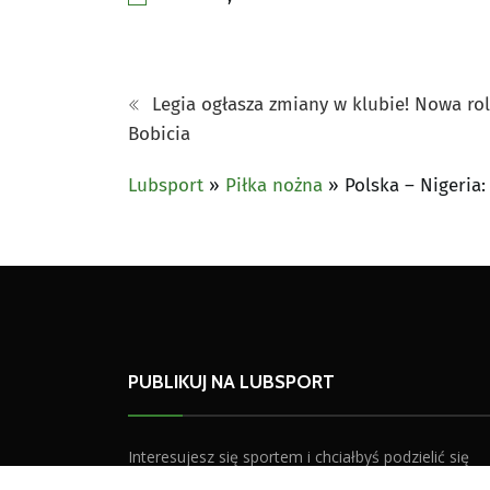
Legia ogłasza zmiany w klubie! Nowa ro
Bobicia
Lubsport
»
Piłka nożna
»
Polska – Nigeria:
PUBLIKUJ NA LUBSPORT
Interesujesz się sportem i chciałbyś podzielić się
swoimi opiniami?