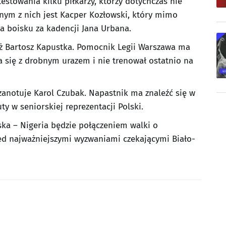
estowania kilku piłkarzy, którzy dotychczas nie
ednym z nich jest Kacper Kozłowski, który mimo
a boisku za kadencji Jana Urbana.
ż Bartosz Kapustka. Pomocnik Legii Warszawa ma
a się z drobnym urazem i nie trenował ostatnio na
zanotuje Karol Czubak. Napastnik ma znaleźć się w
y w seniorskiej reprezentacji Polski.
ska – Nigeria będzie połączeniem walki o
ed najważniejszymi wyzwaniami czekającymi Biało-