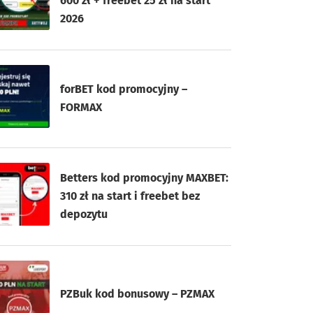
600 zł + freebet 25 zł na start
2026
forBET kod promocyjny –
FORMAX
Betters kod promocyjny MAXBET:
310 zł na start i freebet bez
depozytu
PZBuk kod bonusowy – PZMAX