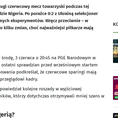
drugi czerwcowy mecz towarzyski podczas tej
ie Nigeria. Po porażce 0:2 z Ukrainą selekcjoner
anych eksperymentów. Wręcz przeciwnie – w
K
o kilku zmian, choć najważniejsi piłkarze mają
w środę, 3 czerwca o 20:45 na PGE Narodowym w
o ostatni sprawdzian przed wrześniowym startem
powania podkreślał, że czerwcowe sparingi mają
 przeglądowi kadry.
apowiedział kolejne roszady w wyjściowej
ników, którzy dotychczas otrzymywali mniej szans w
gerią?