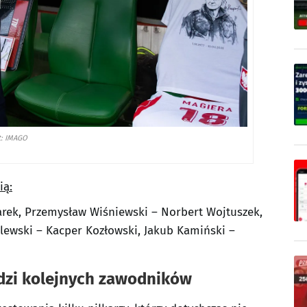
t: IMAGO
ią:
arek, Przemysław Wiśniewski – Norbert Wojtuszek,
Zalewski – Kacper Kozłowski, Jakub Kamiński –
wdzi kolejnych zawodników