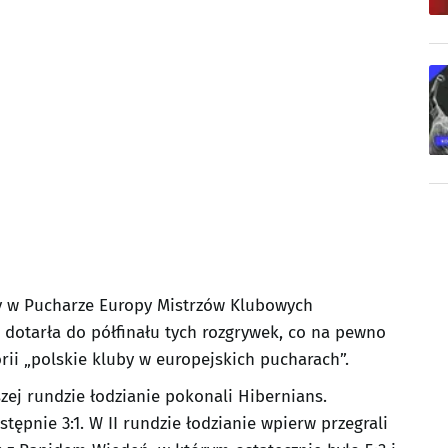
ny w Pucharze Europy Mistrzów Klubowych
 dotarła do półfinału tych rozgrywek, co na pewno
rii „polskie kluby w europejskich pucharach”.
szej rundzie łodzianie pokonali Hibernians.
stępnie 3:1. W II rundzie łodzianie wpierw przegrali