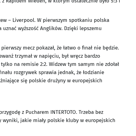
k z Rapidem Wiedeń, w którym ostatecznie było 5:3 i
zew – Liverpool. W pierwszym spotkaniu polska
a uznać wyższość Anglików. Dzięki lepszemu
ż pierwszy mecz pokazał, że łatwo o finał nie będzie.
wanż trzymał w napięciu, był wręcz bardzo
ę tylko na remisie 2:2. Widzew tym samym nie zdołał
finału rozgrywek sprawia jednak, że łodzianie
żniające się polskie drużyny w europejskich
 przygodę z Pucharem INTERTOTO. Trzeba bez
 wyniki, jakie miały polskie kluby w europejskich