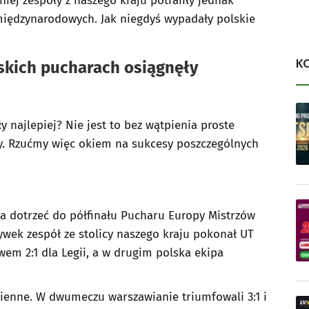
ej zespoły z naszego kraju potrafiły jednak
iędzynarodowych. Jak niegdyś wypadały polskie
K
jskich pucharach osiągnęły
 najlepiej? Nie jest to bez wątpienia proste
y. Rzućmy więc okiem na sukcesy poszczególnych
a dotrzeć do półfinału Pucharu Europy Mistrzów
ywek zespół ze stolicy naszego kraju pokonał UT
wem 2:1 dla Legii, a w drugim polska ekipa
Etienne. W dwumeczu warszawianie triumfowali 3:1 i