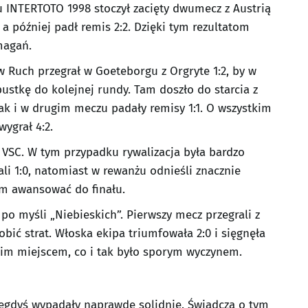
 INTERTOTO 1998 stoczył zacięty dwumecz z Austrią
 a później padł remis 2:2. Dzięki tym rezultatom
magań.
w Ruch przegrał w Goeteborgu z Orgryte 1:2, by w
ustkę do kolejnej rundy. Tam doszło do starcia z
k i w drugim meczu padały remisy 1:1. O wszystkim
ygrał 4:2.
 VSC. W tym przypadku rywalizacja była bardzo
li 1:0, natomiast w rewanżu odnieśli znacznie
 im awansować do finału.
 po myśli „Niebieskich”. Pierwszy mecz przegrali z
obić strat. Włoska ekipa triumfowała 2:0 i sięgnęła
gim miejscem, co i tak było sporym wyczynem.
iegdyś wypadały naprawdę solidnie. Świadczą o tym