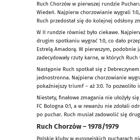
Ruch Chorzów w pierwszej rundzie Pucharu
Wiedeń. Najpierw chorzowianie wygrali 1:0,
Ruch przedostał się do kolejnej odsłony z
W II rundzie również było ciekawe. Najpier
drugim spotkaniu wygrać 1:0, co dało przep
Estrelą Amadorą. W pierwszym, podobnie ja
zadecydowały rzuty karne, w których Ruch w
Następnie Ruch spotkał się z Debreczynem
jednostronna. Najpierw chorzowianie wygra
pokaźniejszy triumf – aż 3:0. To pozwoliło
Niestety, finałowe zmagania nie ułożyły się
FC Bologna 0:1, a w rewanżu nie zdołali odr
po puchar. Ruch musiał zadowolić się dru
Ruch Chorzów – 1978/1979
Polskie kluby w europejskich pucharach n