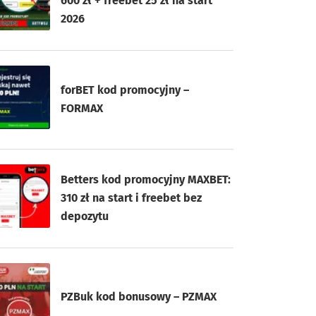
600 zł + freebet 25 zł na start
2026
forBET kod promocyjny –
FORMAX
Betters kod promocyjny MAXBET:
310 zł na start i freebet bez
depozytu
PZBuk kod bonusowy – PZMAX