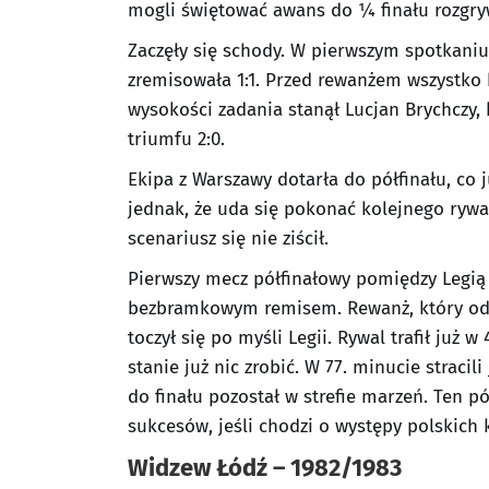
mogli świętować awans do ¼ finału rozgryw
Zaczęły się schody. W pierwszym spotkaniu,
zremisowała 1:1. Przed rewanżem wszystk
wysokości zadania stanął Lucjan Brychczy, 
triumfu 2:0.
Ekipa z Warszawy dotarła do półfinału, co 
jednak, że uda się pokonać kolejnego rywal
scenariusz się nie ziścił.
Pierwszy mecz półfinałowy pomiędzy Legią
bezbramkowym remisem. Rewanż, który odby
toczył się po myśli Legii. Rywal trafił już w
stanie już nic zrobić. W 77. minucie stracili
do finału pozostał w strefie marzeń. Ten p
sukcesów, jeśli chodzi o występy polskich
Widzew Łódź – 1982/1983