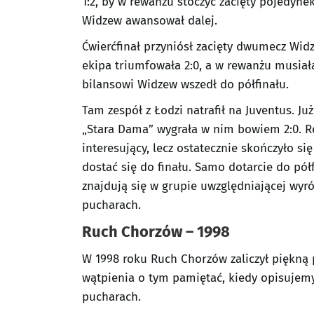
1:2, by w rewanżu stoczyć zacięty pojedyne
Widzew awansował dalej.
Ćwierćfinał przyniósł zacięty dwumecz Wid
ekipa triumfowała 2:0, a w rewanżu musiał
bilansowi Widzew wszedł do półfinału.
Tam zespół z Łodzi natrafił na Juventus. Ju
„Stara Dama” wygrała w nim bowiem 2:0. Re
interesujący, lecz ostatecznie skończyło si
dostać się do finału. Samo dotarcie do pół
znajdują się w grupie uwzględniającej wyró
pucharach.
Ruch Chorzów – 1998
W 1998 roku Ruch Chorzów zaliczył piękną
wątpienia o tym pamiętać, kiedy opisujemy
pucharach.