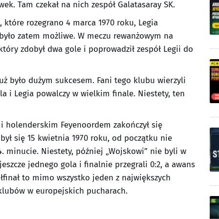
ek. Tam czekał na nich zespół Galatasaray SK.
 które rozegrano 4 marca 1970 roku, Legia
o było zatem możliwe. W meczu rewanżowym na
który zdobył dwa gole i poprowadził zespół Legii do
już było dużym sukcesem. Fani tego klubu wierzyli
a i Legia powalczy w wielkim finale. Niestety, ten
 i holenderskim Feyenoordem zakończył się
ł się 15 kwietnia 1970 roku, od początku nie
 4. minucie. Niestety, później „Wojskowi” nie byli w
 jeszcze jednego gola i finalnie przegrali 0:2, a awans
ółfinał to mimo wszystko jeden z największych
 klubów w europejskich pucharach.