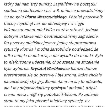
który dał nam trzy punkty. Zagraliśmy na początku
spotkania skutecznie i już w 8. minucie prowadziliśmy
1:0 po golu
Piotra Waszczyńskiego
. Później przeciwnik
trochę zepchnął nas do defensywy i w ciągu
kilkunastu minut miał kilka rzutów rożnych. Jednak
dobrym ustawieniem neutralizowaliśmy zagrożenie.
Do przerwy mieliśmy jeszcze jedną stuprocentową
sytuację Piotrka i można żartobliwie powiedzieć, że
piłka minęła bramkarza, a nie wpadła do bramki. Było
to niefortunne uderzenie, choć szansa na strzelenie
była wyborna.
Kryształ Werbkowice
bardzo dobrze
prezentował się do przerwy i był stroną, która chciała
narzucić swój styl gry. Momentami im się to udawało,
ale i my odpowiadaliśmy groźnymi atakami, dzięki
czemu mecz mógł się podobać kibicom. Po zmianie
stron to my jako pierwsi mieliśmy sytuację, by