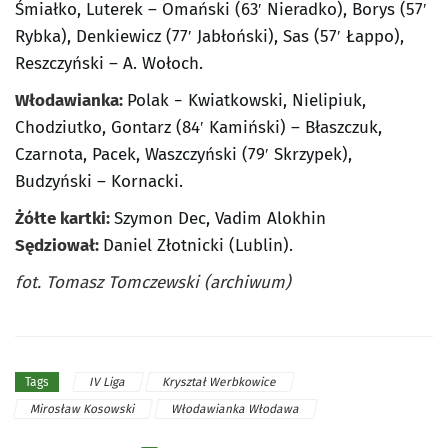
Śmiałko, Luterek – Omański (63′ Nieradko), Borys (57′
Rybka), Denkiewicz (77′ Jabłoński), Sas (57′ Łappo),
Reszczyński – A. Wołoch.
Włodawianka:
Polak − Kwiatkowski, Nielipiuk,
Chodziutko, Gontarz (84′ Kamiński) – Błaszczuk,
Czarnota, Pacek, Waszczyński (79′ Skrzypek),
Budzyński – Kornacki.
Żółte kartki:
Szymon Dec, Vadim Alokhin
Sędziował:
Daniel Złotnicki (Lublin).
fot. Tomasz Tomczewski (archiwum)
IV Liga
Kryształ Werbkowice
Tags
Mirosław Kosowski
Włodawianka Włodawa