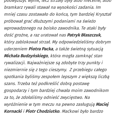
podwyższyć wynik, lecz strzały były albo niecelne, albo
bramkarz rywali stawał na wysokości zadania. Im
mniej czasu zostawało do końca, tym bardziej Kryształ
próbował grać dłuższymi podaniami na świeżo
wprowadzonego na boisko zawodnika. Te ataki były
dość groźne, a raz uratował nas
Patryk Błaszczuk
,
który zablokował strzał. My odpowiedzieliśmy dobrym
uderzeniem
Piotra Packa
, a także świetną sytuacją
Michała Budzyńskiego
, która mogła zamknąć stan
rywalizacji. Najważniejsze są zdobyte trzy punkty i
niezmiernie się z tego cieszymy. Z przebiegu całego
spotkania byliśmy zespołem lepszym z większą liczbą
szans. Trzeba też podkreślić dobrą postawę
gospodarzy i tym bardziej chwała moim zawodnikom
za to, że zdołaliśmy odnieść zwycięstwo. Na
wyróżnienie w tym meczu na pewno zasługują
Maciej
Kornacki
i
Piotr Chodziutko
. Maćkowi było bardzo