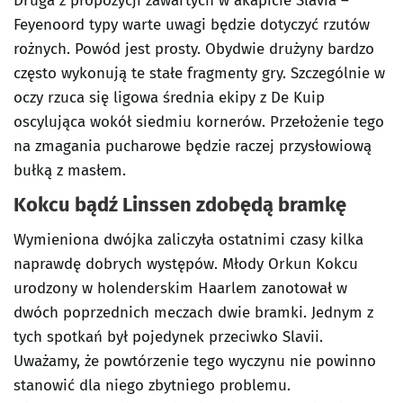
Druga z propozycji zawartych w akapicie Slavia –
Feyenoord typy warte uwagi będzie dotyczyć rzutów
rożnych. Powód jest prosty. Obydwie drużyny bardzo
często wykonują te stałe fragmenty gry. Szczególnie w
oczy rzuca się ligowa średnia ekipy z De Kuip
oscylująca wokół siedmiu kornerów. Przełożenie tego
na zmagania pucharowe będzie raczej przysłowiową
bułką z masłem.
Kokcu bądź Linssen zdobędą bramkę
Wymieniona dwójka zaliczyła ostatnimi czasy kilka
naprawdę dobrych występów. Młody Orkun Kokcu
urodzony w holenderskim Haarlem zanotował w
dwóch poprzednich meczach dwie bramki. Jednym z
tych spotkań był pojedynek przeciwko Slavii.
Uważamy, że powtórzenie tego wyczynu nie powinno
stanowić dla niego zbytniego problemu.