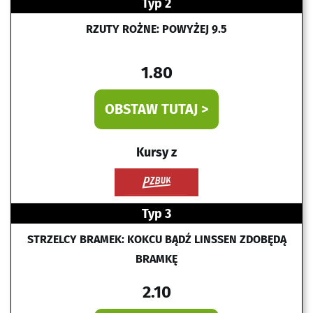
Typ 2
RZUTY ROŻNE: POWYŻEJ 9.5
1.80
OBSTAW TUTAJ >
Kursy z
Typ 3
STRZELCY BRAMEK: KOKCU BĄDŹ LINSSEN ZDOBĘDĄ
BRAMKĘ
2.10