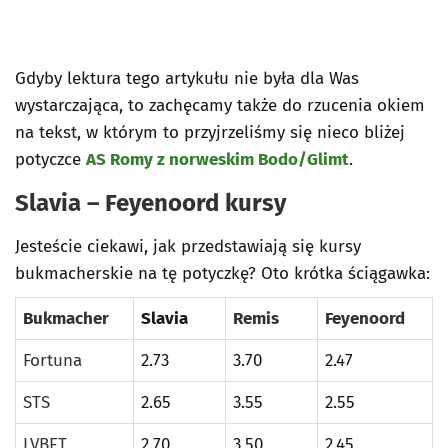
Gdyby lektura tego artykułu nie była dla Was
wystarczająca, to zachęcamy także do rzucenia okiem
na tekst, w którym to przyjrzeliśmy się nieco bliżej
potyczce
AS Romy z norweskim Bodo/Glimt
.
Slavia – Feyenoord kursy
Jesteście ciekawi, jak przedstawiają się kursy
bukmacherskie na tę potyczkę? Oto krótka ściągawka:
Bukmacher
Slavia
Remis
Feyenoord
Fortuna
2.73
3.70
2.47
STS
2.65
3.55
2.55
LVBET
2.70
3.50
2.45