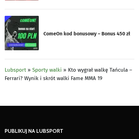
ComeOn kod bonusowy – Bonus 450 zł
Lubsport
»
Sporty walki
»
Kto wygrał walkę Tańcula –
Ferrari? Wynik i skrót walki Fame MMA 19
PUBLIKUJ NA LUBSPORT