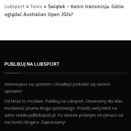
Lubsport
»
Tenis
»
Świątek – Kenin transmisja. Gdzie
oglądać Australian Open 2024?
PUBLIKUJ NA LUBSPORT
Interesujesz się sportem i chciałbyś podzielić się swoimi
opiniami?
Od teraz to możliwe. Publikuj na Lubsport. Otwieramy dla Was
możliwość pisania bloga sportowego. Prześlij swój tekst na
adres
redakcja@lubsport.pl
. Po okresie próbnym otrzymasz od
nas konto blogera. Zapraszamy!