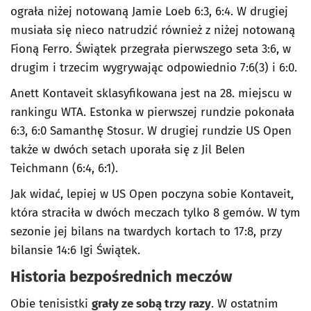
ograła niżej notowaną Jamie Loeb 6:3, 6:4. W drugiej
musiała się nieco natrudzić również z niżej notowaną
Fioną Ferro. Świątek przegrała pierwszego seta 3:6, w
drugim i trzecim wygrywając odpowiednio 7:6(3) i 6:0.
Anett Kontaveit sklasyfikowana jest na 28. miejscu w
rankingu WTA. Estonka w pierwszej rundzie pokonała
6:3, 6:0 Samanthę Stosur. W drugiej rundzie US Open
także w dwóch setach uporała się z Jil Belen
Teichmann (6:4, 6:1).
Jak widać, lepiej w US Open poczyna sobie Kontaveit,
która straciła w dwóch meczach tylko 8 gemów. W tym
sezonie jej bilans na twardych kortach to 17:8, przy
bilansie 14:6 Igi Świątek.
Historia bezpośrednich meczów
Obie tenisistki
grały ze sobą trzy razy
. W ostatnim