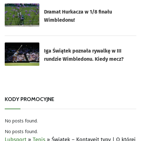
Dramat Hurkacza w 1/8 finału
Wimbledonu!
Iga Świątek poznała rywalkę w III
rundzie Wimbledonu. Kiedy mecz?
KODY PROMOCYJNE
No posts found.
No posts found.
Lubsport
»
Tenis
»
Świątek – Kontaveit typy | O której