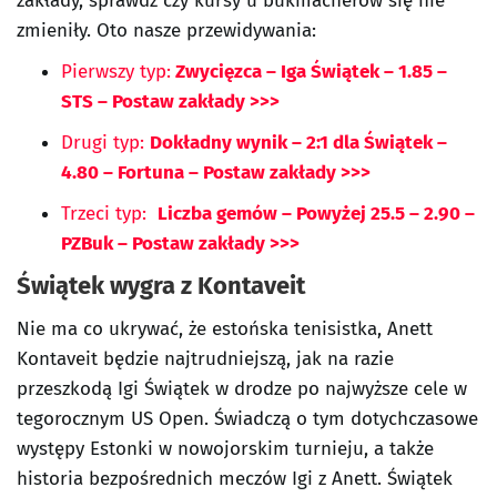
zakłady, sprawdź czy kursy u bukmacherów się nie
zmieniły. Oto nasze przewidywania:
Pierwszy typ:
Zwycięzca – Iga Świątek – 1.85 –
STS – Postaw zakłady >>>
Drugi typ:
Dokładny wynik – 2:1 dla Świątek –
4.80 – Fortuna – Postaw zakłady >>>
Trzeci typ:
Liczba gemów – Powyżej 25.5 – 2.90 –
PZBuk – Postaw zakłady >>>
Świątek wygra z Kontaveit
Nie ma co ukrywać, że estońska tenisistka, Anett
Kontaveit będzie najtrudniejszą, jak na razie
przeszkodą Igi Świątek w drodze po najwyższe cele w
tegorocznym US Open. Świadczą o tym dotychczasowe
występy Estonki w nowojorskim turnieju, a także
historia bezpośrednich meczów Igi z Anett. Świątek