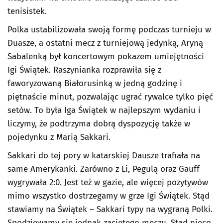
tenisistek.
Polka ustabilizowała swoją formę podczas turnieju w
Duasze, a ostatni mecz z turniejową jedynką, Aryną
Sabalenką był koncertowym pokazem umiejętności
Igi Świątek. Raszynianka rozprawiła się z
faworyzowaną Białorusinką w jedną godzinę i
piętnaście minut, pozwalając ugrać rywalce tylko pięć
setów. To była Iga Świątek w najlepszym wydaniu i
liczymy, że podtrzyma dobrą dyspozycję także w
pojedynku z Marią Sakkari.
Sakkari do tej pory w katarskiej Dausze trafiała na
same Amerykanki. Zarówno z Li, Pegulą oraz Gauff
wygrywała 2:0. Jest też w gazie, ale więcej pozytywów
mimo wszystko dostrzegamy w grze Igi Świątek. Stąd
stawiamy na Świątek – Sakkari typy na wygraną Polki.
Spodziewamy się jednak zaciętego meczu. Stąd nieco