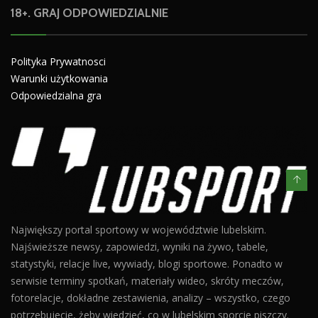
18+. GRAJ ODPOWIEDZIALNIE
Polityka Prywatnosci
Warunki użytkowania
Odpowiedzialna gra
Największy portal sportowy w województwie lubelskim.
Najświeższe newsy, zapowiedzi, wyniki na żywo, tabele,
statystyki, relacje live, wywiady, blogi sportowe. Ponadto w
serwisie terminy spotkań, materiały wideo, skróty meczów,
fotorelacje, dokładne zestawienia, analizy – wszystko, czego
potrzebujecie, żeby wiedzieć, co w lubelskim sporcie piszczy.