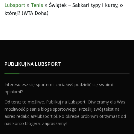
Lubsport
»
Tenis
»
Świątek – Sakkari typy i kursy, o
której? (WTA Doha)
PUBLIKUJ NA LUBSPORT
Interesujesz się sportem i chciałbyś podzielić się swoimi
opiniami?
Od teraz to możliwe. Publikuj na Lubsport. Otwieramy dla Was
możliwość pisania bloga sportowego. Prześlij swój tekst na
adres
redakcja@lubsport.pl
. Po okresie próbnym otrzymasz od
nas konto blogera. Zapraszamy!