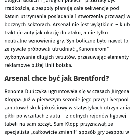
długich autach i „drugich piłkach” przestały być
rzadkością, a zespoły planują całe sekwencje pod
kątem utrzymania posiadania i stworzenia przewagi w
bocznych sektorach. Arsenal nie jest wyjątkiem – klub
traktuje auty jak okazję do ataku, a nie tylko
neutralne wznowienie gry. Symboliczne było nawet to,
że rywale próbowali utrudniać „Kanonierom”
wykonywanie długich wrzutów, przesuwając elementy
reklamowe bliżej linii boiska.
Arsenal chce być jak Brentford?
Renoma Duńczyka ugruntowała się w czasach Jürgena
Kloppa. Już w pierwszym sezonie jego pracy Liverpool
zanotował skok jakościowy w statystykach utrzymania
piłki po wrzutach z autu – z dolnych rejonów ligowej
tabeli na sam szczyt. Sam Klopp przyznawał, że
specjalista „całkowicie zmienił” sposób gry zespołu w