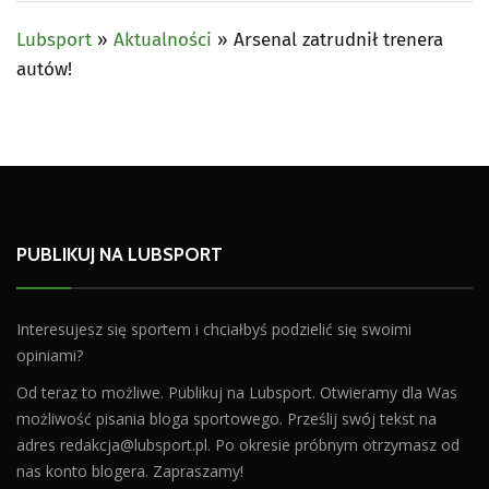
Lubsport
»
Aktualności
»
Arsenal zatrudnił trenera
autów!
PUBLIKUJ NA LUBSPORT
Interesujesz się sportem i chciałbyś podzielić się swoimi
opiniami?
Od teraz to możliwe. Publikuj na Lubsport. Otwieramy dla Was
możliwość pisania bloga sportowego. Prześlij swój tekst na
adres
redakcja@lubsport.pl
. Po okresie próbnym otrzymasz od
nas konto blogera. Zapraszamy!