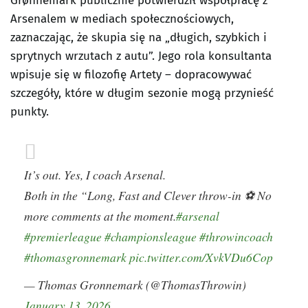
Grønnemark publicznie potwierdził współpracę z
Arsenalem w mediach społecznościowych,
zaznaczając, że skupia się na „długich, szybkich i
sprytnych wrzutach z autu”. Jego rola konsultanta
wpisuje się w filozofię Artety – dopracowywać
szczegóły, które w długim sezonie mogą przynieść
punkty.
It’s out. Yes, I coach Arsenal.
Both in the “Long, Fast and Clever throw-in ⚽️ No
more comments at the moment.
#arsenal
#premierleague
#championsleague
#throwincoach
#thomasgronnemark
pic.twitter.com/XvkVDu6Cop
— Thomas Gronnemark (@ThomasThrowin)
January 13, 2026