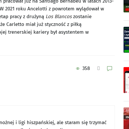
 pracował już na Santiago Bernabeu w latach 2013-
W 2021 roku Ancelotti z powrotem wylądował w
i etap pracy z drużyną
Los Blancos
zostanie
e Carletto miał już styczność z piłką
jej trenerskiej kariery był asystentem w
358
nożnej i ligi hiszpańskiej, ale staram się trzymać