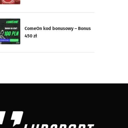
ComeOn kod bonusowy – Bonus
450 zł