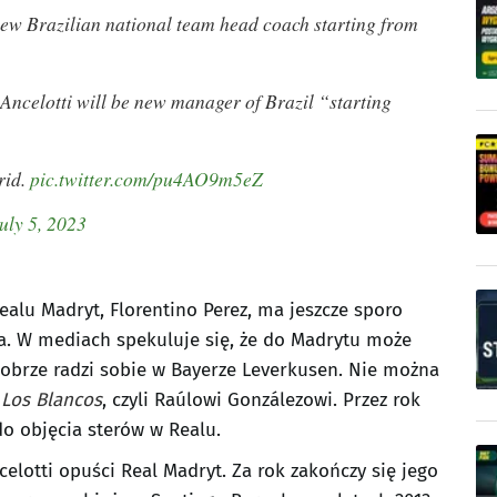
w Brazilian national team head coach starting from
Ancelotti will be new manager of Brazil “starting
rid.
pic.twitter.com/pu4AO9m5eZ
uly 5, 2023
ealu Madryt, Florentino Perez, ma jeszcze sporo
a. W mediach spekuluje się, że do Madrytu może
 dobrze radzi sobie w Bayerze Leverkusen. Nie można
e
Los Blancos
, czyli Raúlowi Gonzálezowi. Przez rok
o objęcia sterów w Realu.
elotti opuści Real Madryt. Za rok zakończy się jego