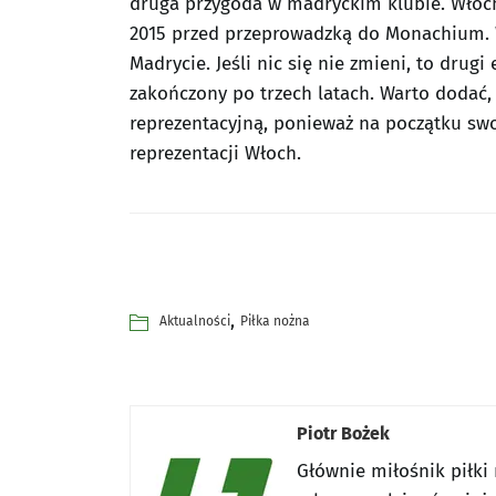
druga przygoda w madryckim klubie. Włoch
2015 przed przeprowadzką do Monachium. 
Madrycie. Jeśli nic się nie zmieni, to drug
zakończony po trzech latach. Warto dodać, ż
reprezentacyjną, ponieważ na początku swo
reprezentacji Włoch.
,
Aktualności
Piłka nożna
Piotr Bożek
Głównie miłośnik piłki 