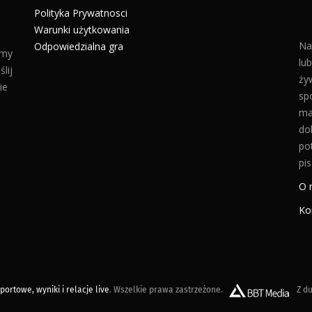
Polityka Prywatnosci
Warunki użytkowania
Na
Odpowiedzialna gra
amy
lu
lij
żyw
ie
sp
ma
do
po
pis
O 
Ko
ortowe, wyniki i relacje live
. Wszelkie prawa zastrzeżone.
Z du