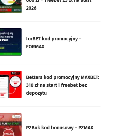
600 zł + freebet 25 zł na start
2026
forBET kod promocyjny –
FORMAX
Betters kod promocyjny MAXBET:
310 zł na start i freebet bez
depozytu
PZBuk kod bonusowy – PZMAX