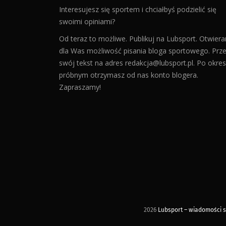
Interesujesz się sportem i chciałbyś podzielić się
swoimi opiniami?
Od teraz to możliwe. Publikuj na Lubsport. Otwier
dla Was możliwość pisania bloga sportowego. Prześ
swój tekst na adres
redakcja@lubsport.pl
. Po okres
próbnym otrzymasz od nas konto blogera.
Zapraszamy!
2026
Lubsport – wiadomości sp