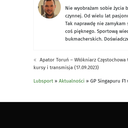
Nie wyobrażam sobie życia be
czynnej. Od wielu lat pasjon
Tak naprawdę nie zamykam s
coś pięknego. Sportową wied
bukmacherskich. Doświadczen
Apator Toruń – Włókniarz Częstochowa t
kursy i transmisja (17.09.2023)
Lubsport
»
Aktualności
»
GP Singapuru F1 w