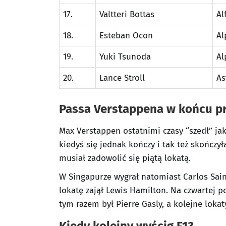
17.
Valtteri Bottas
Al
18.
Esteban Ocon
Al
19.
Yuki Tsunoda
Al
20.
Lance Stroll
As
Passa Verstappena w końcu p
Max Verstappen ostatnimi czasy “szedł” ja
kiedyś się jednak kończy i tak też skończ
musiał zadowolić się piątą lokatą.
W Singapurze wygrał natomiast Carlos Sainz
lokatę zajął Lewis Hamilton. Na czwartej po
tym razem był Pierre Gasly, a kolejne lokaty