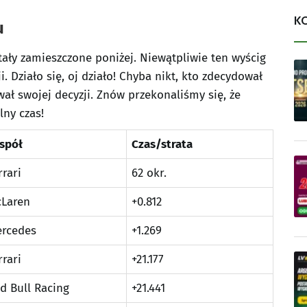
K
u
stały zamieszczone poniżej. Niewątpliwie ten wyścig
Działo się, oj działo! Chyba nikt, kto zdecydował
wał swojej decyzji. Znów przekonaliśmy się, że
lny czas!
spół
Czas/strata
rrari
62 okr.
Laren
+0.812
rcedes
+1.269
rrari
+21.177
d Bull Racing
+21.441