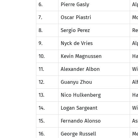
6.
Pierre Gasly
Al
7.
Oscar Piastri
Mc
8.
Sergio Perez
Re
9.
Nyck de Vries
Al
10.
Kevin Magnussen
Ha
11.
Alexander Albon
Wi
12.
Guanyu Zhou
Al
13.
Nico Hulkenberg
Ha
14.
Logan Sargeant
Wi
15.
Fernando Alonso
As
16.
George Russell
Me