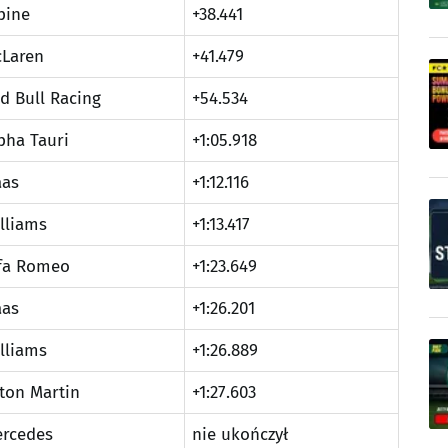
pine
+38.441
Laren
+41.479
d Bull Racing
+54.534
pha Tauri
+1:05.918
as
+1:12.116
lliams
+1:13.417
fa Romeo
+1:23.649
as
+1:26.201
lliams
+1:26.889
ton Martin
+1:27.603
rcedes
nie ukończył