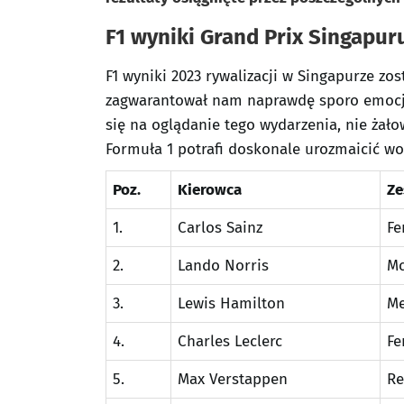
F1 wyniki Grand Prix Singapur
F1 wyniki 2023 rywalizacji w Singapurze zo
zagwarantował nam naprawdę sporo emocji. 
się na oglądanie tego wydarzenia, nie żało
Formuła 1 potrafi doskonale urozmaicić wo
Poz.
Kierowca
Ze
1.
Carlos Sainz
Fe
2.
Lando Norris
Mc
3.
Lewis Hamilton
Me
4.
Charles Leclerc
Fe
5.
Max Verstappen
Re