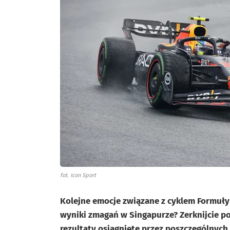
fot. Icon Sport
Kolejne emocje związane z cyklem Formuły 1 
wyniki zmagań w Singapurze? Zerknijcie p
rezultaty osiągnięte przez poszczególnych