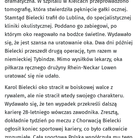
dramatyczna. W szpitalu w Kielcach przeprowadzono
tomografię, która stwierdziła pęknięcie gałki ocznej.
Stamtąd Bielecki trafił do Lublina, do specjalistycznej
kliniki okulistycznej. Poddano go zabiegowi, po
którym oko reagowało na bodźce świetlne. Wydawało
się, że jest szansa na uratowanie oka. Dwa dni później
Bielecki przeszedł drugą operację, tym razem w
niemieckiej Tybindze. Mimo wysiłków lekarzy, oka
piłkarza ręcznego drużyny Rhein-Neckar Lowen
uratować się nie udało.
Karol Bielecki oko stracił w boiskowej walce z
rywalem, ale nie stracił wtedy swojego charakteru.
Wydawało się, że ten wypadek przekreśli dalszą
karierę 28-letniego wówczas zawodnika. Zresztą,
dokładnie tydzień po meczu z Chorwacją Bielecki
ogłosił koniec sportowej kariery, co było całkowicie
zrozumiałe. Cała sportowa Polska współczuła mu tego