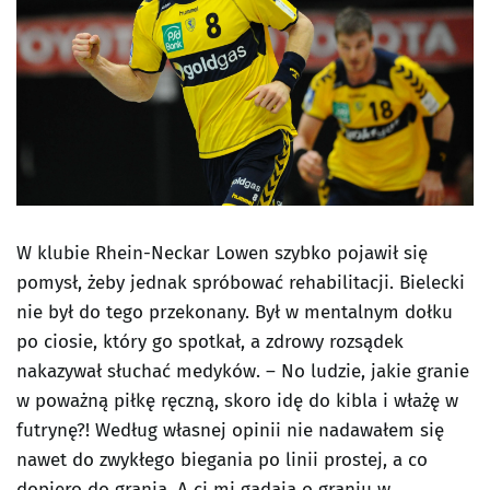
W klubie Rhein-Neckar Lowen szybko pojawił się
pomysł, żeby jednak spróbować rehabilitacji. Bielecki
nie był do tego przekonany. Był w mentalnym dołku
po ciosie, który go spotkał, a zdrowy rozsądek
nakazywał słuchać medyków. – No ludzie, jakie granie
w poważną piłkę ręczną, skoro idę do kibla i włażę w
futrynę?! Według własnej opinii nie nadawałem się
nawet do zwykłego biegania po linii prostej, a co
dopiero do grania. A ci mi gadają o graniu w