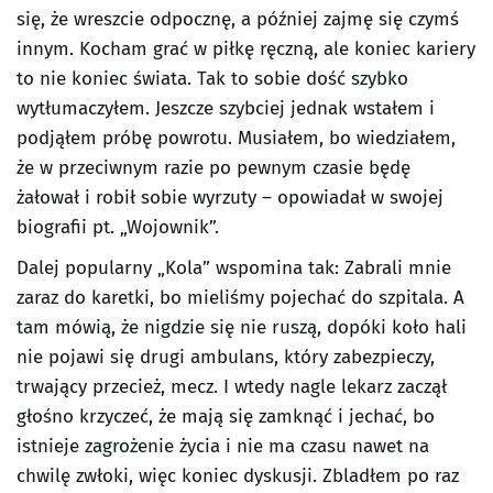
się, że wreszcie odpocznę, a później zajmę się czymś
innym. Kocham grać w piłkę ręczną, ale koniec kariery
to nie koniec świata. Tak to sobie dość szybko
wytłumaczyłem. Jeszcze szybciej jednak wstałem i
podjąłem próbę powrotu. Musiałem, bo wiedziałem,
że w przeciwnym razie po pewnym czasie będę
żałował i robił sobie wyrzuty – opowiadał w swojej
biografii pt. „Wojownik”.
Dalej popularny „Kola” wspomina tak: Zabrali mnie
zaraz do karetki, bo mieliśmy pojechać do szpitala. A
tam mówią, że nigdzie się nie ruszą, dopóki koło hali
nie pojawi się drugi ambulans, który zabezpieczy,
trwający przecież, mecz. I wtedy nagle lekarz zaczął
głośno krzyczeć, że mają się zamknąć i jechać, bo
istnieje zagrożenie życia i nie ma czasu nawet na
chwilę zwłoki, więc koniec dyskusji. Zbladłem po raz