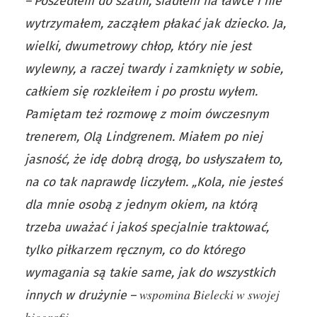
–
Poszedłem do szatni, siadłem na ławce i nie
wytrzymałem, zacząłem płakać jak dziecko. Ja,
wielki, dwumetrowy chłop, który nie jest
wylewny, a raczej twardy i zamknięty w sobie,
całkiem się rozkleiłem i po prostu wyłem.
Pamiętam też rozmowę z moim ówczesnym
trenerem, Olą Lindgrenem. Miałem po niej
jasność, że idę dobrą drogą, bo usłyszałem to,
na co tak naprawdę liczyłem. „Kola, nie jesteś
dla mnie osobą z jednym okiem, na którą
trzeba uważać i jakoś specjalnie traktować,
tylko piłkarzem ręcznym, co do którego
wymagania są takie same, jak do wszystkich
wspomina Bielecki w swojej
innych w drużynie
–
biografii.