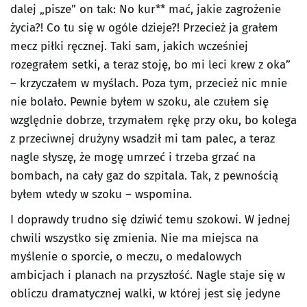
dalej „pisze” on tak: No kur** mać, jakie zagrożenie
życia?! Co tu się w ogóle dzieje?! Przecież ja grałem
mecz piłki ręcznej. Taki sam, jakich wcześniej
rozegrałem setki, a teraz stoję, bo mi leci krew z oka”
– krzyczałem w myślach. Poza tym, przecież nic mnie
nie bolało. Pewnie byłem w szoku, ale czułem się
względnie dobrze, trzymałem rękę przy oku, bo kolega
z przeciwnej drużyny wsadził mi tam palec, a teraz
nagle słyszę, że mogę umrzeć i trzeba grzać na
bombach, na cały gaz do szpitala. Tak, z pewnością
byłem wtedy w szoku – wspomina.
I doprawdy trudno się dziwić temu szokowi. W jednej
chwili wszystko się zmienia. Nie ma miejsca na
myślenie o sporcie, o meczu, o medalowych
ambicjach i planach na przyszłość. Nagle staje się w
obliczu dramatycznej walki, w której jest się jedyne