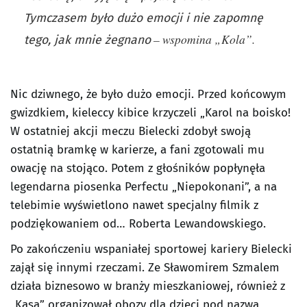
Tymczasem było dużo emocji i nie zapomnę
– wspomina „Kola”.
tego, jak mnie żegnano
Nic dziwnego, że było dużo emocji. Przed końcowym
gwizdkiem, kieleccy kibice krzyczeli „Karol na boisko!
W ostatniej akcji meczu Bielecki zdobył swoją
ostatnią bramkę w karierze, a fani zgotowali mu
owację na stojąco. Potem z głośników popłynęła
legendarna piosenka Perfectu „Niepokonani”, a na
telebimie wyświetlono nawet specjalny filmik z
podziękowaniem od… Roberta Lewandowskiego.
Po zakończeniu wspaniałej sportowej kariery Bielecki
zajął się innymi rzeczami. Ze Sławomirem Szmalem
działa biznesowo w branży mieszkaniowej, również z
„Kasą” organizował obozy dla dzieci pod nazwą