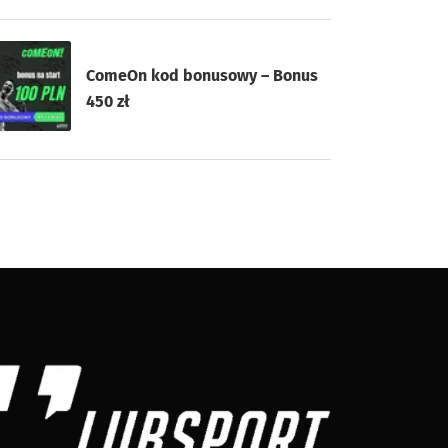
ComeOn kod bonusowy – Bonus
450 zł