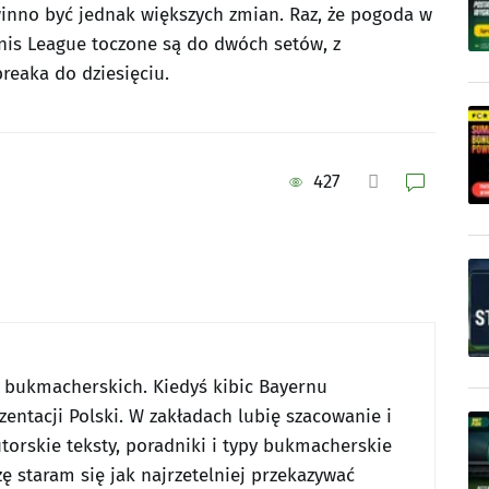
inno być jednak większych zmian. Raz, że pogoda w
nis League toczone są do dwóch setów, z
reaka do dziesięciu.
427
w bukmacherskich. Kiedyś kibic Bayernu
entacji Polski. W zakładach lubię szacowanie i
utorskie teksty, poradniki i typy bukmacherskie
ę staram się jak najrzetelniej przekazywać