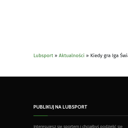
Lubsport
»
Aktualności
»
Kiedy gra Iga Św
PUBLIKUJ NA LUBSPORT
Interesujesz się sportem i chciałbyś podzielić się