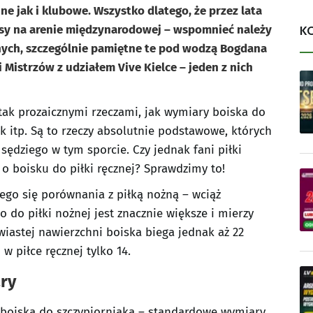
e jak i klubowe. Wszystko dlatego, że przez lata
esy na arenie międzynarodowej – wspomnieć należy
K
nych, szczególnie pamiętne te pod wodzą Bogdana
i Mistrzów z udziałem Vive Kielce – jeden z nich
 tak prozaicznymi rzeczami, jak wymiary boiska do
k itp. Są to rzeczy absolutnie podstawowe, których
dziego w tym sporcie. Czy jednak fani piłki
 o boisku do piłki ręcznej? Sprawdzimy to!
ego się porównania z piłką nożną – wciąż
o do piłki nożnej jest znacznie większe i mierzy
wiastej nawierzchni boiska biega jednak aż 22
w piłce ręcznej tylko 14.
ary
 boiska do szczypiorniaka – standardowe wymiary