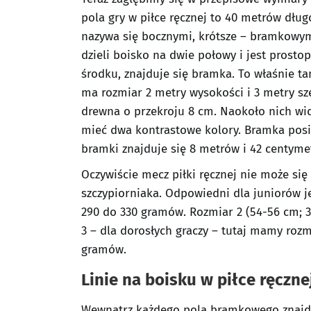
pola gry w piłce ręcznej to 40 metrów długo
nazywa się bocznymi, krótsze – bramkowymi
dzieli boisko na dwie połowy i jest prosto
środku, znajduje się bramka. To właśnie ta
ma rozmiar 2 metry wysokości i 3 metry sz
drewna o przekroju 8 cm. Naokoło nich wi
mieć dwa kontrastowe kolory. Bramka posia
bramki znajduje się 8 metrów i 42 centymet
Oczywiście mecz piłki ręcznej nie może się
szczypiorniaka. Odpowiedni dla juniorów j
290 do 330 gramów. Rozmiar 2 (54-56 cm; 32
3 – dla dorosłych graczy – tutaj mamy ro
gramów.
Linie na boisku w piłce ręczne
Wewnątrz każdego pola bramkowego znajduj