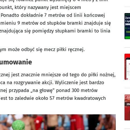
punkt, który nazywany jest miejscem
 Ponadto dokładnie 7 metrów od linii końcowej
omieniu 9 metrów od słupków bramki znajduje się
 znajdująca się pomiędzy słupkami bramki to linia
rym może odbyć się mecz piłki ręcznej.
dsumowanie
znej jest znacznie mniejsze od tego do piłki nożnej,
 na rozgrywanie akcji. Wyliczenie jest bardzo
żnej przypada „na głowę” ponad 300 metrów
 jest to zaledwie około 57 metrów kwadratowych