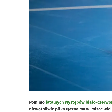
Pomimo
fatalnych występów biało-czerwo
niewątpliwie piłka ręczna ma w Polsce wie