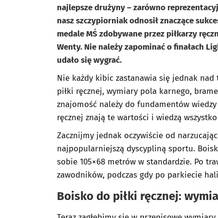
najlepsze drużyny – zarówno reprezentacyjn
nasz szczypiorniak odnosił znaczące sukc
medale MŚ zdobywane przez piłkarzy ręcz
Wenty. Nie należy zapominać o finałach Lig
udało się wygrać.
Nie każdy kibic zastanawia się jednak nad
piłki ręcznej, wymiary pola karnego, brame
znajomość należy do fundamentów wiedzy sę
ręcznej znają te wartości i wiedzą wszystko
Zacznijmy jednak oczywiście od narzucając
najpopularniejszą dyscypliną sportu. Boisk
sobie 105×68 metrów w standardzie. Po tra
zawodników, podczas gdy po parkiecie hali 
Boisko do piłki ręcznej: wymi
Teraz zagłębimy się w przepisowe wymiary