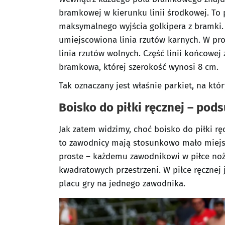
bramkowej w kierunku linii środkowej. To 
maksymalnego wyjścia golkipera z bramki.
umiejscowiona linia rzutów karnych. W pr
linia rzutów wolnych. Część linii końcowej
bramkowa, której szerokość wynosi 8 cm.
Tak oznaczany jest właśnie parkiet, na któ
Boisko do piłki ręcznej – po
Jak zatem widzimy, choć boisko do piłki ręc
to zawodnicy mają stosunkowo mało miejsca
proste – każdemu zawodnikowi w piłce no
kwadratowych przestrzeni. W piłce ręcznej
placu gry na jednego zawodnika.