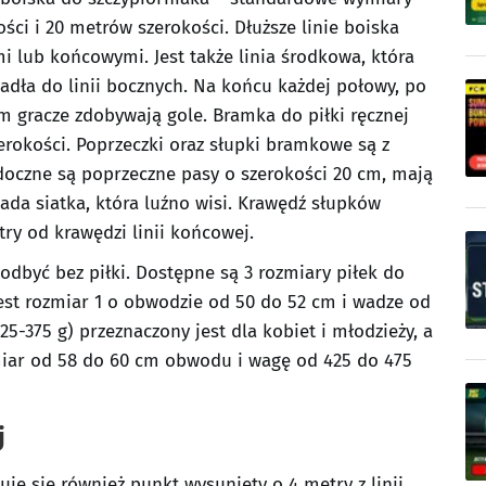
ści i 20 metrów szerokości. Dłuższe linie boiska
 lub końcowymi. Jest także linia środkowa, która
padła do linii bocznych. Na końcu każdej połowy, po
m gracze zdobywają gole. Bramka do piłki ręcznej
erokości. Poprzeczki oraz słupki bramkowe są z
doczne są poprzeczne pasy o szerokości 20 cm, mają
da siatka, która luźno wisi. Krawędź słupków
ry od krawędzi linii końcowej.
 odbyć bez piłki. Dostępne są 3 rozmiary piłek do
est rozmiar 1 o obwodzie od 50 do 52 cm i wadze od
5-375 g) przeznaczony jest dla kobiet i młodzieży, a
zmiar od 58 do 60 cm obwodu i wagę od 425 do 475
j
e się również punkt wysunięty o 4 metry z linii