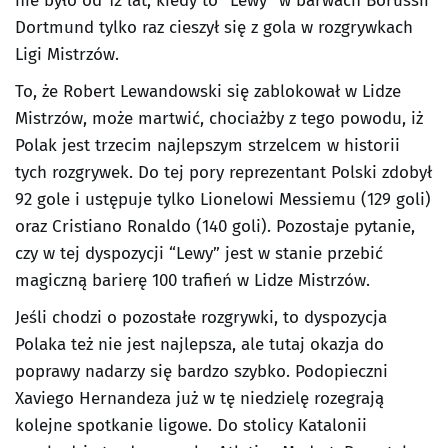
nie było od 12 lat, kiedy to “Lewy” w barwach Borussii
Dortmund tylko raz cieszył się z gola w rozgrywkach
Ligi Mistrzów.
To, że Robert Lewandowski się zablokował w Lidze
Mistrzów, może martwić, chociażby z tego powodu, iż
Polak jest trzecim najlepszym strzelcem w historii
tych rozgrywek. Do tej pory reprezentant Polski zdobył
92 gole i ustępuje tylko Lionelowi Messiemu (129 goli)
oraz Cristiano Ronaldo (140 goli). Pozostaje pytanie,
czy w tej dyspozycji “Lewy” jest w stanie przebić
magiczną barierę 100 trafień w Lidze Mistrzów.
Jeśli chodzi o pozostałe rozgrywki, to dyspozycja
Polaka też nie jest najlepsza, ale tutaj okazja do
poprawy nadarzy się bardzo szybko. Podopieczni
Xaviego Hernandeza już w tę niedzielę rozegrają
kolejne spotkanie ligowe. Do stolicy Katalonii