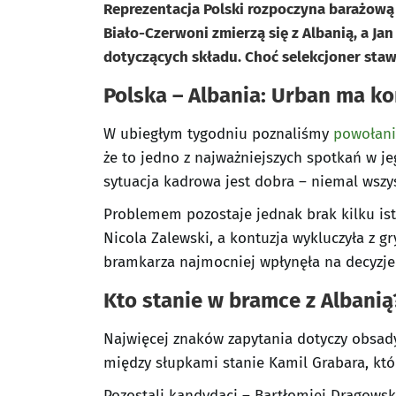
Reprezentacja Polski rozpoczyna barażową
Biało-Czerwoni zmierzą się z Albanią, a Ja
dotyczących składu. Choć selekcjoner staw
Polska – Albania: Urban ma ko
W ubiegłym tygodniu poznaliśmy
powołani
że to jedno z najważniejszych spotkań w je
sytuacja kadrowa jest dobra – niemal wszys
Problemem pozostaje jednak brak kilku is
Nicola Zalewski, a kontuzja wykluczyła z g
bramkarza najmocniej wpłynęła na decyzje
Kto stanie w bramce z Albanią
Najwięcej znaków zapytania dotyczy obsady
między słupkami stanie Kamil Grabara, któ
Pozostali kandydaci – Bartłomiej Drągowsk