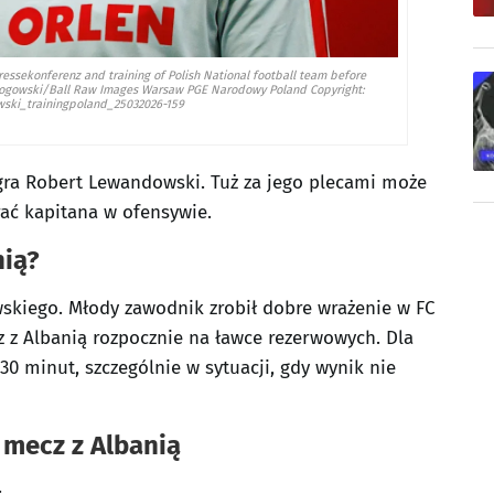
ressekonferenz and training of Polish National football team before
j Rogowski/Ball Raw Images Warsaw PGE Narodowy Poland Copyright:
wski_trainingpoland_25032026-159
gra Robert Lewandowski. Tuż za jego plecami może
ać kapitana w ofensywie.
nią?
skiego. Młody zawodnik zrobił dobre wrażenie w FC
z z Albanią rozpocznie na ławce rezerwowych. Dla
0 minut, szczególnie w sytuacji, gdy wynik nie
 mecz z Albanią
: