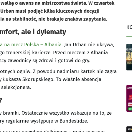
 walkę o awans na mistrzostwa świata. W czwartek
n Urban musi podjąć kilka kluczowych decyzji
ia na stabilność, nie brakuje znaków zapytania.
K
mfort, ale i dylematy
a na mecz Polska – Albania
. Jan Urban nie ukrywa,
go trenerskiej karierze. Przed meczem z Albania
cy zawodnicy są zdrowi i gotowi do gry.
totnych ogniw. Z powodu nadmiaru kartek nie zagra
ry Łukasza Skorupskiego. To właśnie absencja
 selekcjonera.
?
 bramki. Ostatecznie wszystko wskazuje na to, że
ry regularnie występuje w Bundeslidze.
i czy inni powołani golkiperzy – mają znacznie