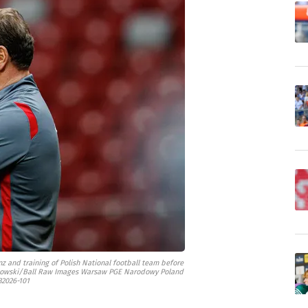
nz and training of Polish National football team before
Rogowski/Ball Raw Images Warsaw PGE Narodowy Poland
32026-101