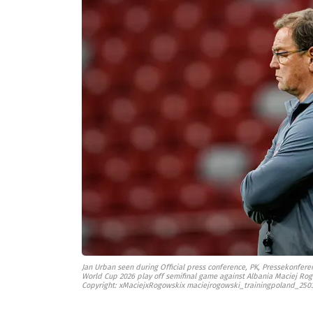
Jan Urban seen during Official press conference, PK, Pressekonfere
World Cup 2026 play off semifinal game against Albania Maciej 
Copyright: xMaciejxRogowskix maciejrogowski_trainingpoland_250