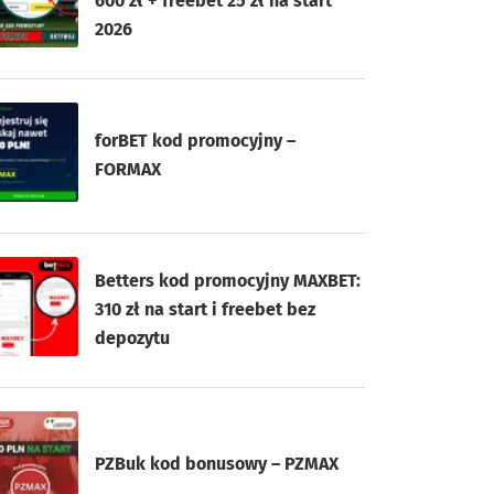
600 zł + freebet 25 zł na start
2026
forBET kod promocyjny –
FORMAX
Betters kod promocyjny MAXBET:
310 zł na start i freebet bez
depozytu
PZBuk kod bonusowy – PZMAX