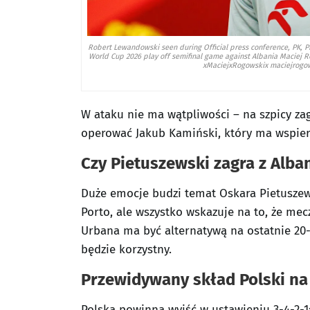
Robert Lewandowski seen during Official press conference, PK, P
World Cup 2026 play off semifinal game against Albania Macie
xMaciejxRogowskix maciejrogo
W ataku nie ma wątpliwości – na szpicy za
operować Jakub Kamiński, który ma wspier
Czy Pietuszewski zagra z Alba
Duże emocje budzi temat Oskara Pietuszew
Porto, ale wszystko wskazuje na to, że mec
Urbana ma być alternatywą na ostatnie 20-3
będzie korzystny.
Przewidywany skład Polski na
Polska powinna wyjść w ustawieniu 3-4-2-1