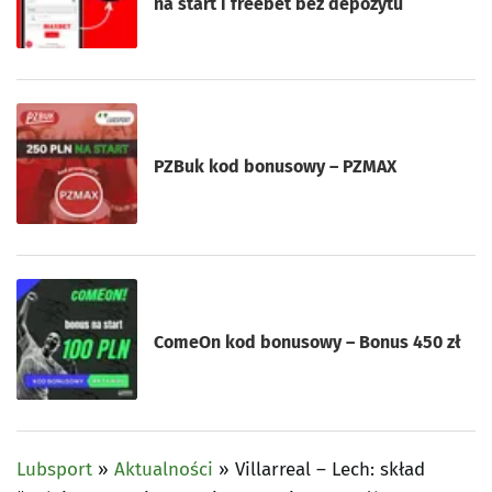
na start i freebet bez depozytu
PZBuk kod bonusowy – PZMAX
ComeOn kod bonusowy – Bonus 450 zł
Lubsport
»
Aktualności
»
Villarreal – Lech: skład