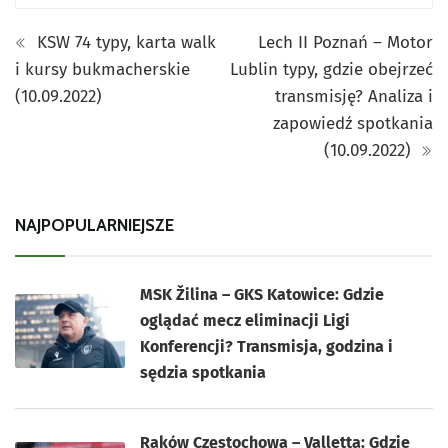
KSW 74 typy, karta walk
Lech II Poznań – Motor
i kursy bukmacherskie
Lublin typy, gdzie obejrzeć
(10.09.2022)
transmisję? Analiza i
zapowiedź spotkania
(10.09.2022)
NAJPOPULARNIEJSZE
MSK Žilina – GKS Katowice: Gdzie
oglądać mecz eliminacji Ligi
Konferencji? Transmisja, godzina i
sędzia spotkania
Raków Częstochowa – Valletta: Gdzie