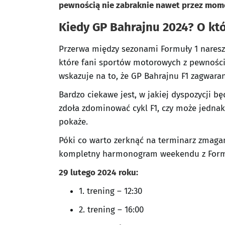
pewnością nie zabraknie nawet przez mom
Kiedy GP Bahrajnu 2024? O któr
Przerwa między sezonami Formuły 1 naresz
które fani sportów motorowych z pewnością
wskazuje na to, że GP Bahrajnu F1 zagwara
Bardzo ciekawe jest, w jakiej dyspozycji b
zdoła zdominować cykl F1, czy może jednak
pokaże.
Póki co warto zerknąć na terminarz zmagań
kompletny harmonogram weekendu z Formu
29 lutego 2024 roku:
1. trening – 12:30
2. trening – 16:00