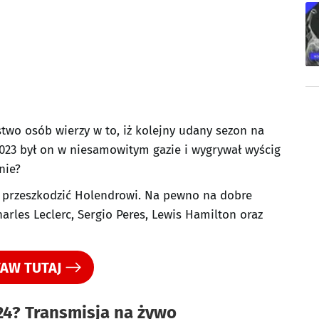
stwo osób wierzy w to, iż kolejny udany sezon na
023 był on w niesamowitym gazie i wygrywał wyścig
nie?
y przeszkodzić Holendrowi. Na pewno na dobre
arles Leclerc, Sergio Peres, Lewis Hamilton oraz
AW TUTAJ
24? Transmisja na żywo