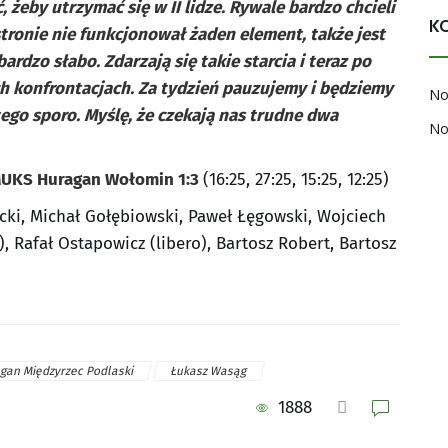
żeby utrzymać się w II lidze. Rywale bardzo chcieli
K
 stronie nie funkcjonował żaden element, także jest
ardzo słabo. Zdarzają się takie starcia i teraz po
 konfrontacjach. Za tydzień pauzujemy i będziemy
No
tego sporo. Myślę, że czekają nas trudne dwa
No
MUKS Huragan Wołomin 1:3
(16:25, 27:25, 15:25, 12:25)
ki, Michał Gołębiowski, Paweł Łęgowski, Wojciech
), Rafał Ostapowicz (libero), Bartosz Robert, Bartosz
gan Międzyrzec Podlaski
Łukasz Wasąg
1888