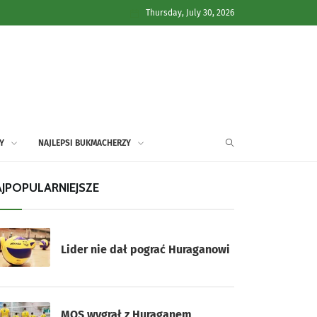
Thursday, July 30, 2026
Y
NAJLEPSI BUKMACHERZY
JPOPULARNIEJSZE
Lider nie dał pograć Huraganowi
MOS wygrał z Huraganem