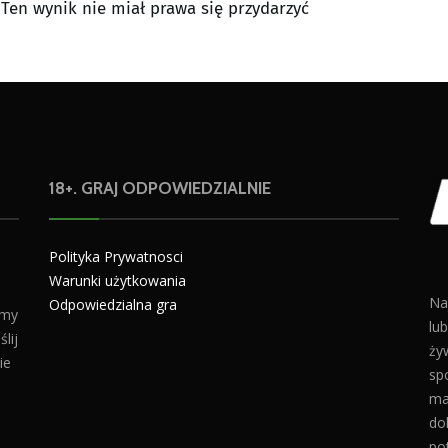
»
Ten wynik nie miał prawa się przydarzyć
18+. GRAJ ODPOWIEDZIALNIE
Polityka Prywatnosci
Warunki użytkowania
Na
Odpowiedzialna gra
amy
lu
lij
żyw
ie
sp
ma
do
po