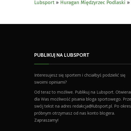
Lubsport
»
Huragan Międzyrzec Podlaski
PUBLIKUJ NA LUBSPORT
Interesujesz się sportem i chciałbyś podzielić się
swoimi opiniami?
Od teraz to możliwe. Publikuj na Lubsport. Otwier
dla Was możliwość pisania bloga sportowego. Prześ
swój tekst na adres
redakcja@lubsport.pl
. Po okres
próbnym otrzymasz od nas konto blogera.
Zapraszamy!