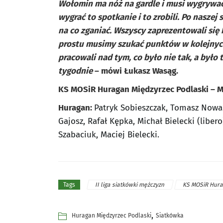
Wołomin ma nóż na gardle i musi wygrywać, 
wygrać to spotkanie i to zrobili. Po naszej
na co zganiać. Wszyscy zaprezentowali się b
prostu musimy szukać punktów w kolejnych
pracowali nad tym, co było nie tak, a było 
tygodnie
– mówi Łukasz Wasąg.
KS MOSiR Huragan Międzyrzec Podlaski – 
Huragan:
Patryk Sobieszczak, Tomasz Nowac
Gajosz, Rafał Kępka, Michał Bielecki (libero
Szabaciuk, Maciej Bielecki.
II liga siatkówki mężczyzn
KS MOSiR Hura
Tags
,
Huragan Międzyrzec Podlaski
Siatkówka