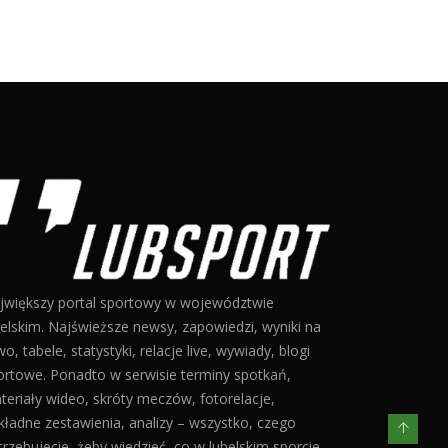
jwiększy portal sportowy w województwie
belskim. Najświeższe newsy, zapowiedzi, wyniki na
o, tabele, statystyki, relacje live, wywiady, blogi
ortowe. Ponadto w serwisie terminy spotkań,
teriały wideo, skróty meczów, fotorelacje,
kładne zestawienia, analizy – wszystko, czego
trzebujecie, żeby wiedzieć, co w lubelskim sporcie