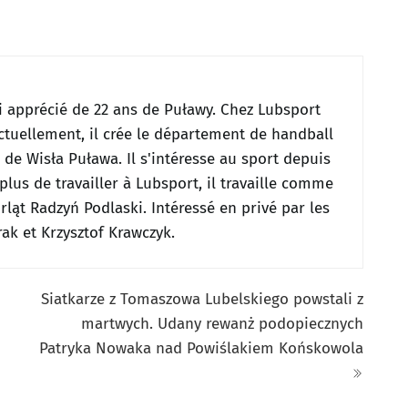
i apprécié de 22 ans de Puławy.
Chez Lubsport
ctuellement, il crée le département de handball
s de Wisła Puława.
Il s'intéresse au sport depuis
plus de travailler à Lubsport, il travaille comme
 Orląt Radzyń Podlaski.
Intéressé en privé par les
ak et Krzysztof Krawczyk.
Siatkarze z Tomaszowa Lubelskiego powstali z
martwych. Udany rewanż podopiecznych
Patryka Nowaka nad Powiślakiem Końskowola