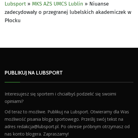
Lubsport
»
MKS AZS UMCS Lublin
»
Niuanse
zadecydowały o przegranej lubelskich akademiczek w
Płocku
PUBLIKUJ NA LUBSPORT
Interesujesz się sportem i chciałbyś podzielić się swoimi
opiniami?
Od teraz to możliwe. Publikuj na Lubsport. Otwieramy dla Was
możliwość pisania bloga sportowego. Prześlij swój tekst na
adres
redakcja@lubsport.pl
. Po okresie próbnym otrzymasz od
nas konto blogera. Zapraszamy!