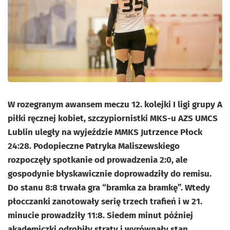
W rozegranym awansem meczu 12. kolejki I ligi grupy A
piłki ręcznej kobiet, szczypiornistki MKS-u AZS UMCS
Lublin uległy na wyjeździe MMKS Jutrzence Płock
24:28. Podopieczne Patryka Maliszewskiego
rozpoczęły spotkanie od prowadzenia 2:0, ale
gospodynie błyskawicznie doprowadziły do remisu.
Do stanu 8:8 trwała gra “bramka za bramkę”. Wtedy
płocczanki zanotowały serię trzech trafień i w 21.
minucie prowadziły 11:8. Siedem minut później
akademiczki odrobiły straty i wyrównały stan