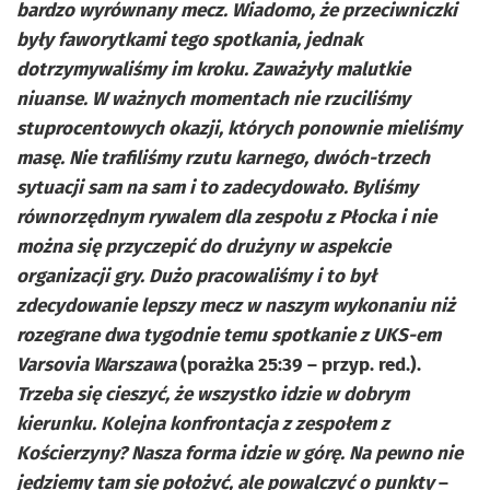
bardzo wyrównany mecz. Wiadomo, że przeciwniczki
były faworytkami tego spotkania, jednak
dotrzymywaliśmy im kroku. Zaważyły malutkie
niuanse. W ważnych momentach nie rzuciliśmy
stuprocentowych okazji, których ponownie mieliśmy
masę. Nie trafiliśmy rzutu karnego, dwóch-trzech
sytuacji sam na sam i to zadecydowało. Byliśmy
równorzędnym rywalem dla zespołu z Płocka i nie
można się przyczepić do drużyny w aspekcie
organizacji gry. Dużo pracowaliśmy i to był
zdecydowanie lepszy mecz w naszym wykonaniu niż
rozegrane dwa tygodnie temu spotkanie z UKS-em
Varsovia Warszawa
(porażka 25:39 – przyp. red.).
Trzeba się cieszyć, że wszystko idzie w dobrym
kierunku. Kolejna konfrontacja z zespołem z
Kościerzyny? Nasza forma idzie w górę. Na pewno nie
jedziemy tam się położyć, ale powalczyć o punkty
–