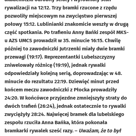
rywalizacji na 12:12. Trzy bramki rzucone z rzędu
pozwoliły miejscowym na zwycięstwo pierwszej
połowy 15:12. Lublinianki znakomicie weszły w drugą
część spotkania. Po trafieniu Anny Bańki zespół MKS-
u AZS UMCS prowadził w 35. minucie 16:15. Chwilę
później to zawodniczki Jutrzenki miały dwie bramki
przewagi (19:17). Reprezentantki Lubelszczyzny
zniwelowały różnicę (19:19), jednak rywalki
odpowiedziały kolejną serią, doprowadzając w 48.
minucie do rezultatu 22:19. Dziewięć minut przed
końcem meczu zawodniczki z Płocka prowadziły
24:20. W końcówce przyjezdne zmniejszyły straty do
dwóch trafień (26:24), jednak ostatecznie to rywalki
zwyciężyły 28:24. Najwięcej bramek dla lubelskiego
zespołu rzuciła Anna Bańka, która pokonała
bramkarki rywalek sześć razy. –
Uważam, że to był