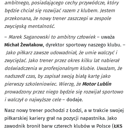
ambitnego, posiadającego cechy przywódcze, który
będzie chciał się rozwijać razem z klubem. Jestem
przekonana, że nowy trener zaszczepi w zespole
zwycięską mentalność
.
–
Marek Saganowski to ambitny człowiek
– uważa
Michał Żewłakow
, dyrektor sportowy naszego klubu. –
Jako piłkarz zawsze udowadniał, że umie walczyć i
zwyciężać. Jako trener przez okres kilku lat nabierał
doświadczenia w profesjonalnym klubie. Uważam, że
nadszedł czas, by zapisał swoją białą kartę jako
pierwszy szkoleniowiec. Wierzę, że
Motor Lublin
prowadzony przez niego będzie się rozwijał sportowo
i walczył o najwyższe cele
– dodaje.
Nasz nowy trener pochodzi z Łodzi, a w trakcie swojej
piłkarskiej kariery grał na pozycji napastnika. Jako
zawodnik bronił barw czterech klubów w Polsce (
ŁKS