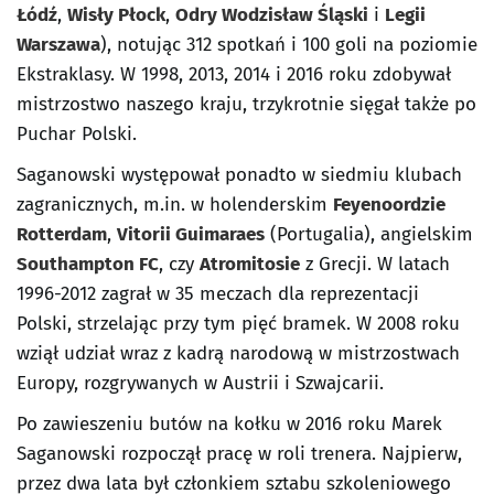
Łódź
,
Wisły Płock
,
Odry Wodzisław Śląski
i
Legii
Warszawa
), notując 312 spotkań i 100 goli na poziomie
Ekstraklasy. W 1998, 2013, 2014 i 2016 roku zdobywał
mistrzostwo naszego kraju, trzykrotnie sięgał także po
Puchar Polski.
Saganowski występował ponadto w siedmiu klubach
zagranicznych, m.in. w holenderskim
Feyenoordzie
Rotterdam
,
Vitorii Guimaraes
(Portugalia), angielskim
Southampton FC
, czy
Atromitosie
z Grecji. W latach
1996-2012 zagrał w 35 meczach dla reprezentacji
Polski, strzelając przy tym pięć bramek. W 2008 roku
wziął udział wraz z kadrą narodową w mistrzostwach
Europy, rozgrywanych w Austrii i Szwajcarii.
Po zawieszeniu butów na kołku w 2016 roku Marek
Saganowski rozpoczął pracę w roli trenera. Najpierw,
przez dwa lata był członkiem sztabu szkoleniowego