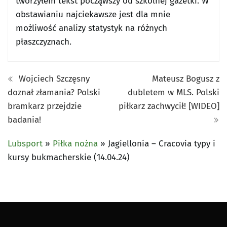
tworzyłem tekst począwszy od szkolnej gazetki. W
obstawianiu najciekawsze jest dla mnie
możliwość analizy statystyk na różnych
płaszczyznach.
Wojciech Szczęsny
Mateusz Bogusz z
doznał złamania? Polski
dubletem w MLS. Polski
bramkarz przejdzie
piłkarz zachwycił! [WIDEO]
badania!
Lubsport
»
Piłka nożna
»
Jagiellonia – Cracovia typy i
kursy bukmacherskie (14.04.24)