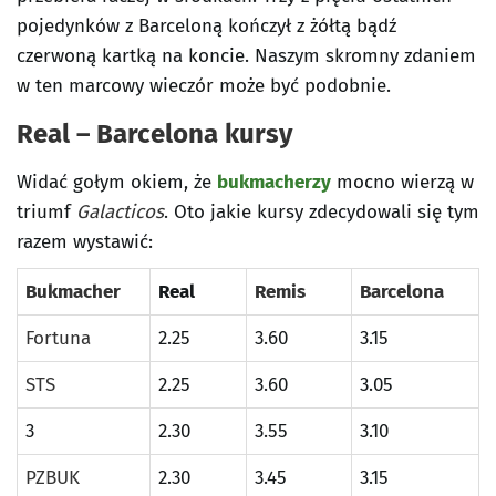
pojedynków z Barceloną kończył z żółtą bądź
czerwoną kartką na koncie. Naszym skromny zdaniem
w ten marcowy wieczór może być podobnie.
Real – Barcelona kursy
Widać gołym okiem, że
bukmacherzy
mocno wierzą w
triumf
Galacticos
. Oto jakie kursy zdecydowali się tym
razem wystawić:
Bukmacher
Real
Remis
Barcelona
Fortuna
2.25
3.60
3.15
STS
2.25
3.60
3.05
3
2.30
3.55
3.10
PZBUK
2.30
3.45
3.15