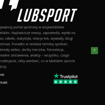
jwiększy portal sportowy w województwie
belskim. Najświeższe newsy, zapowiedzi, wyniki na
o, tabele, statystyki, relacje live, wywiady, blogi
ortowe. Ponadto w serwisie terminy spotkań,
teriały wideo, skróty meczów, fotorelacje,
kładne zestawienia, analizy – wszystko, czego
trzebujecie, żeby wiedzieć, co w lubelskim sporcie
zczy.
nas
ntakt