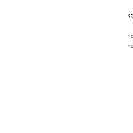
K
No
No