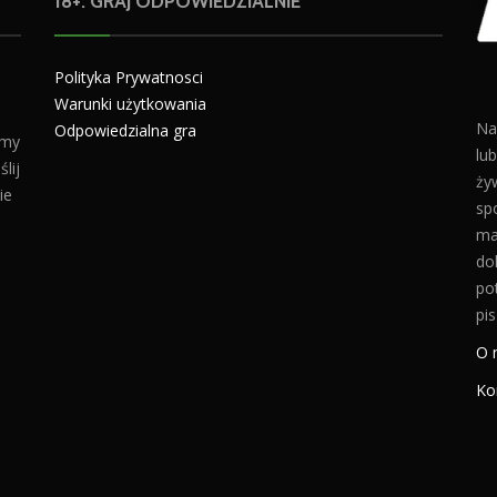
18+. GRAJ ODPOWIEDZIALNIE
Polityka Prywatnosci
Warunki użytkowania
Na
Odpowiedzialna gra
amy
lu
lij
żyw
ie
sp
ma
do
po
pis
O 
Ko