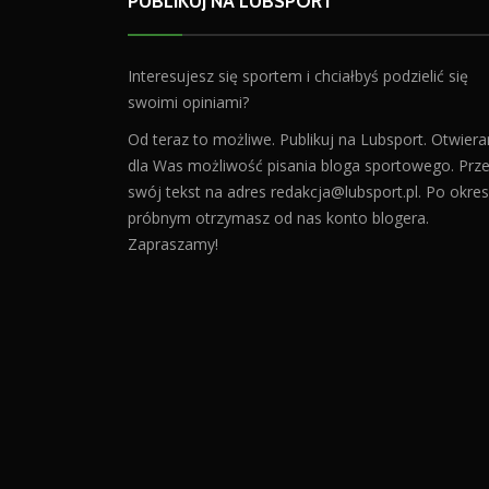
PUBLIKUJ NA LUBSPORT
Interesujesz się sportem i chciałbyś podzielić się
swoimi opiniami?
Od teraz to możliwe. Publikuj na Lubsport. Otwier
dla Was możliwość pisania bloga sportowego. Prześ
swój tekst na adres
redakcja@lubsport.pl
. Po okres
próbnym otrzymasz od nas konto blogera.
Zapraszamy!