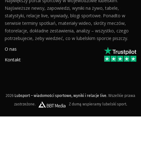
Największy portal sportowy w województwie lubelskim.
Najświeższe newsy, zapowiedzi, wyniki na żywo, tabele,
statystyki, relacje live, wywiady, blogi sportowe. Ponadto w
serwisie terminy spotkań, materiały wideo, skróty meczów,
fotorelacje, dokładne zestawienia, analizy – wszystko, czego
potrzebujecie, żeby wiedzieć, co w lubelskim sporcie piszczy.
O nas
Kontakt
2026
Lubsport – wiadomości sportowe, wyniki i relacje live
. Wszelkie prawa
zastrzeżone.
Z dumą wspieramy lubelski sport.