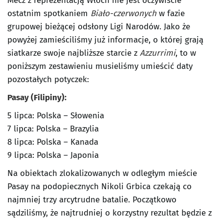
Mecz z reprezentacją Włoch nie jest oczywiście
ostatnim spotkaniem
Biało-czerwonych
w fazie
grupowej bieżącej odsłony Ligi Narodów. Jako że
powyżej zamieściliśmy już informacje, o której grają
siatkarze swoje najbliższe starcie z
Azzurrimi
, to w
poniższym zestawieniu musieliśmy umieścić daty
pozostałych potyczek:
Pasay (Filipiny):
5 lipca: Polska – Słowenia
7 lipca: Polska – Brazylia
8 lipca: Polska – Kanada
9 lipca: Polska – Japonia
Na obiektach zlokalizowanych w odległym mieście
Pasay na podopiecznych Nikoli Grbica czekają co
najmniej trzy arcytrudne batalie. Początkowo
sądziliśmy, że najtrudniej o korzystny rezultat będzie z