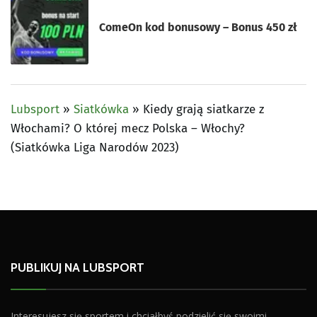
ComeOn kod bonusowy – Bonus 450 zł
Lubsport
»
Siatkówka
»
Kiedy grają siatkarze z
Włochami? O której mecz Polska – Włochy?
(Siatkówka Liga Narodów 2023)
PUBLIKUJ NA LUBSPORT
Interesujesz się sportem i chciałbyś podzielić się swoimi