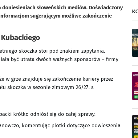
ch doniesieniach słoweńskich mediów. Doświadczony
K
 informacjom sugerującym możliwe zakończenie
 Kubackiego
letniego skoczka stoi pod znakiem zapytania.
ała być utrata dwóch ważnych sponsorów – firmy
e w grze znajduje się zakończenie kariery przez
ziału skoczka w sezonie zimowym 26/27. s
cki krótko odniósł się do całej sprawy.
tanowczo, komentując plotki dotyczące odwieszenia