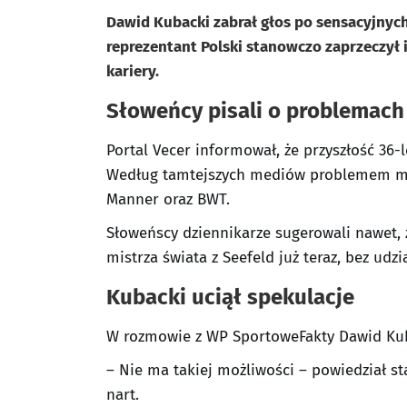
Dawid Kubacki zabrał głos po sensacyjny
reprezentant Polski stanowczo zaprzeczył
kariery.
Słoweńcy pisali o problemach
Portal Vecer informował, że przyszłość 36-
Według tamtejszych mediów problemem mi
Manner oraz BWT.
Słoweńscy dziennikarze sugerowali nawet, ż
mistrza świata z Seefeld już teraz, bez ud
Kubacki uciął spekulacje
W rozmowie z WP SportoweFakty Dawid Kuba
– Nie ma takiej możliwości – powiedział s
nart.