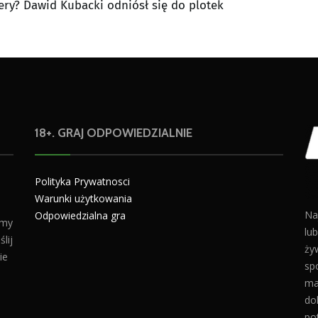
ery? Dawid Kubacki odniósł się do plotek
18+. GRAJ ODPOWIEDZIALNIE
Polityka Prywatnosci
Warunki użytkowania
Na
Odpowiedzialna gra
amy
lu
lij
żyw
ie
sp
ma
do
po