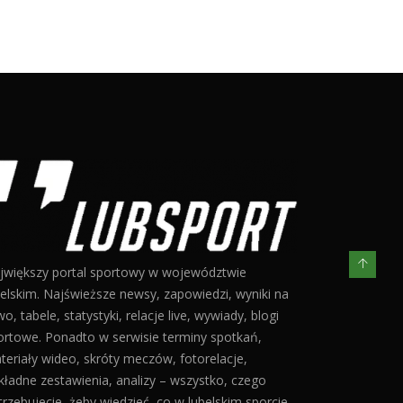
jwiększy portal sportowy w województwie
belskim. Najświeższe newsy, zapowiedzi, wyniki na
o, tabele, statystyki, relacje live, wywiady, blogi
ortowe. Ponadto w serwisie terminy spotkań,
teriały wideo, skróty meczów, fotorelacje,
kładne zestawienia, analizy – wszystko, czego
trzebujecie, żeby wiedzieć, co w lubelskim sporcie