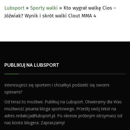
Lubsport
»
Sporty walki
»
Kto wygrał walkę Cios –
Jóźwiak? Wynik i skrót walki Clout MMA 4
PUBLIKUJ NA LUBSPORT
Interesujesz się sportem i chciałbyś podzielić się swoimi
opiniami?
Od teraz to możliwe. Publikuj na Lubsport. Otwieramy dla Was
możliwość pisania bloga sportowego. Prześlij swój tekst na
adres
redakcja@lubsport.pl
. Po okresie próbnym otrzymasz od
nas konto blogera. Zapraszamy!