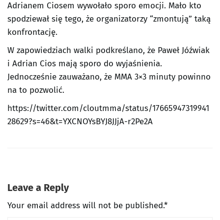
Adrianem Ciosem wywołało sporo emocji. Mało kto
spodziewał się tego, że organizatorzy “zmontują” taką
konfrontację.
W zapowiedziach walki podkreślano, że Paweł Jóźwiak
i Adrian Cios mają sporo do wyjaśnienia.
Jednocześnie zauważano, że MMA 3×3 minuty powinno
na to pozwolić.
https://twitter.com/cloutmma/status/17665947319941
28629?s=46&t=YXCNOYsBYJ8JJjA-r2Pe2A
Leave a Reply
Your email address will not be published.*