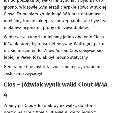
Już od początku tej walki na trybunach było bardzo
głośno. Widzowie wymierzali cierpkie słowa w stronę
Ciosa. To musiało go dotknąć. W klatce natomiast
mieliśmy trochę takiej szachowej batalii, ale były też
niekonwencjonalne próby obu zawodników.
W pierwszej rundzie mieliśmy jedno obalenie Ciosa.
Jóźwiak raczej był dość defensywny. W drugiej partii
nic się nie zmieniło. Znów Adrian Cios spisywał się
lepiej, a Paweł Jóźwiak był mocno statyczny.
Generalnie Cios był tutaj znacznie lepszy i w pełni
zasłużenie zwyciężył.
Cios – Jóźwiak wynik walki Clout MMA
4
Znamy już Cios – Jóźwiak wynik walki, do której
doszło na Clout MMA 4. Niewątpliwie to jedno z