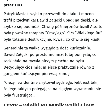
przez TKO.
Patryk Masiak szybko przeszedł do ataku i mocno
trafił przeciwnika! Dawid Załęcki upadł na deski, ale
szybko się podniósł. Chwilę później znów leżał! Ależ to
były poważne tarapaty “Crazy’ego”. Siła “Wielkiego Bu”
była totalnie destrukcyjna. Rywal, co chwile się kładł!
Generalnie ta walka wyglądała dość kuriozalnie.
Dawid Załęcki po prostu nie miał tutaj pomysłu, co
zadziałało na rywala niczym płachta na byka.
Decydujący cios miał miejsce praktycznie równo z
gongiem kończącym pierwszą rundę.
“Crazy” ewidentnie zirytował sędziego. Fakt jest taki,
że jego taktyka polegająca na ciągłym wywracaniu się
była frustrująca…
Crazy – Wielki Bu wynik walki Clout