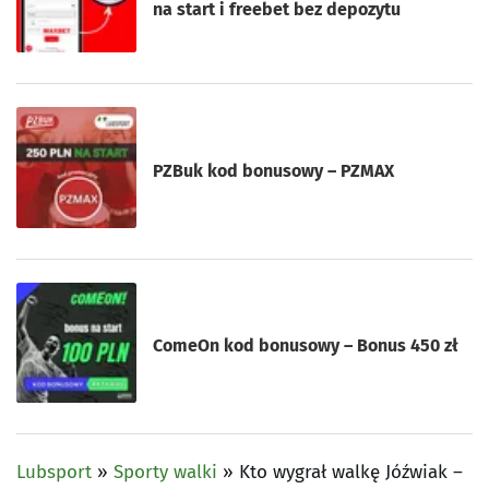
na start i freebet bez depozytu
PZBuk kod bonusowy – PZMAX
ComeOn kod bonusowy – Bonus 450 zł
Lubsport
»
Sporty walki
»
Kto wygrał walkę Jóźwiak –