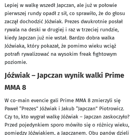
Lepiej w walkę wszedł Japczan, ale już w połowie
pierwszej rundy opadł z sił, co sprawiło, że do głosu
zaczął dochodzić Jóźwiak. Prezes dwukrotnie posłał
rywala na deski w drugiej i raz w trzeciej rundzie,
kiedy Japczan już nie wstał. Bardzo dobra walka
Jóźwiaka, który pokazał, że pomimo wieku wciąż
potrafi rywalizować na wysokim freak fightowym
poziomie.
Jóźwiak – Japczan wynik walki Prime
MMA 8
W co-main evencie gali Prime MMA 8 zmierzyli się
Paweł “Prezes” Jóźwiak i Jakub “Japczan” Piotrowicz.
Czy to, kto wygrał walkę Jóźwiak – Japczan zaskoczyło?
Przed pojedynkiem sporo mówiło się o różnicy wieku,
pomiędzy Jóźwiakiem, a Japczanem. Obu panów dzieli