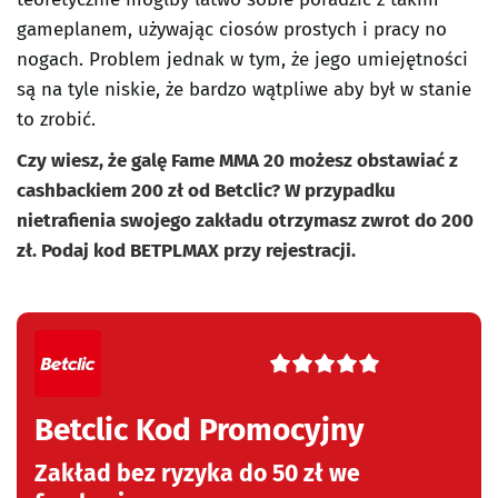
gameplanem, używając ciosów prostych i pracy no
nogach. Problem jednak w tym, że jego umiejętności
są na tyle niskie, że bardzo wątpliwe aby był w stanie
to zrobić.
Czy wiesz, że galę Fame MMA 20 możesz obstawiać z
cashbackiem 200 zł od Betclic? W przypadku
nietrafienia swojego zakładu otrzymasz zwrot do 200
zł. Podaj kod BETPLMAX przy rejestracji.
5
r
Betclic Kod Promocyjny
a
t
Zakład bez ryzyka do 50 zł we
i