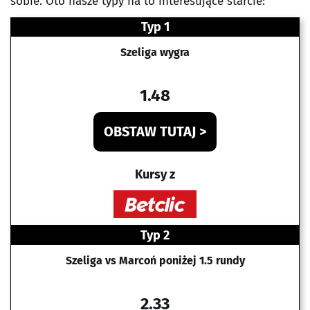
sobie. Oto nasze typy na to interesujące starcie:
Typ 1
Szeliga wygra
1.48
OBSTAW TUTAJ >
Kursy z
Typ 2
Szeliga vs Marcoń poniżej 1.5 rundy
2.33