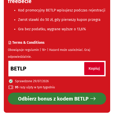
freebecie
n
Kod promocyjny BETLP wpisujesz podczas rejestracji
g
Zwrot stawki do 50 zł, gdy pierwszy kupon przegra
Gra bez podatku, wygrane wyższe o 13,6%
Terms & Conditions
Obowiązuje regulamin | 18+ | Hazard może uzależniać. Graj
odpowiedzialnie.
BETLP
Kopiuj
Sprawdzone 29/07/2026
95
razy użyty w tym tygodniu
Odbierz bonus z kodem BETLP