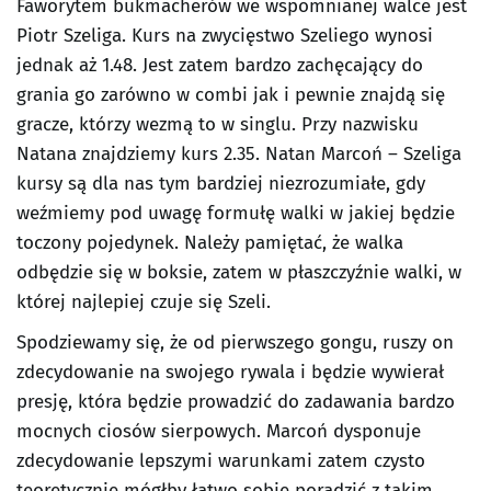
Faworytem bukmacherów we wspomnianej walce jest
Piotr Szeliga. Kurs na zwycięstwo Szeliego wynosi
jednak aż 1.48. Jest zatem bardzo zachęcający do
grania go zarówno w combi jak i pewnie znajdą się
gracze, którzy wezmą to w singlu. Przy nazwisku
Natana znajdziemy kurs 2.35. Natan Marcoń – Szeliga
kursy są dla nas tym bardziej niezrozumiałe, gdy
weźmiemy pod uwagę formułę walki w jakiej będzie
toczony pojedynek. Należy pamiętać, że walka
odbędzie się w boksie, zatem w płaszczyźnie walki, w
której najlepiej czuje się Szeli.
Spodziewamy się, że od pierwszego gongu, ruszy on
zdecydowanie na swojego rywala i będzie wywierał
presję, która będzie prowadzić do zadawania bardzo
mocnych ciosów sierpowych. Marcoń dysponuje
zdecydowanie lepszymi warunkami zatem czysto
teoretycznie mógłby łatwo sobie poradzić z takim