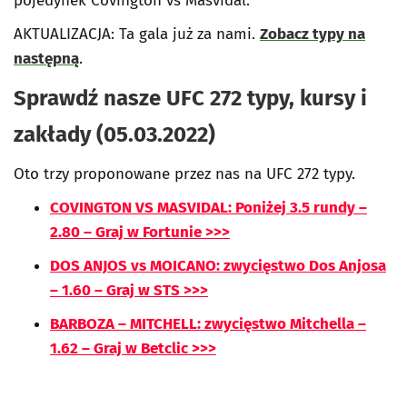
pojedynek Covington vs Masvidal.
AKTUALIZACJA: Ta gala już za nami.
Zobacz typy na
następną
.
Sprawdź nasze UFC 272 typy, kursy i
zakłady (05.03.2022)
Oto trzy proponowane przez nas na UFC 272 typy.
COVINGTON VS MASVIDAL: Poniżej 3.5 rundy –
2.80 – Graj w Fortunie >>>
DOS ANJOS vs MOICANO: zwycięstwo Dos Anjosa
– 1.60 – Graj w STS >>>
BARBOZA – MITCHELL: zwycięstwo Mitchella –
1.62 – Graj w Betclic >>>