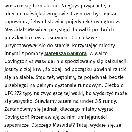
wreszcie się formalizuje. Niegdyś przyjaciele, a
obecnie najwięksi wrogowie. Czy może być lepsza
zapowiedź, żeby obstawiać pojedynek Covington vs
Masvidal? Masvidal przystąpi do walki po dwóch
porażkach o pas z Usmanem. Co ciekawe
przygotowywał się do starcia, korzystając między
innymi z pomocy
Mateusza Gamrota
. W walce
Covington vs Masvidal nie spodziewamy się kalkulacji.
Jest tyle złej krwi, że obaj, od początku powinni rzucić
się na siebie. Stąd też, wątpimy, że pojedynek będzie
przebiegał na pełnym dystansie rundowym. Ciężko o
UFC 272 typy na zwycięzcę tej walki, bo wydarzyć może
się wszystko. Stawiamy zatem na under 3.5 rundy.
Zastanówmy się jednak, dlaczego miałby wygrać
Covington? Przemawiają za nim umiejętności
zapaśnicze. Dlaczego Masvidal? Tutaj, wydaje się, że