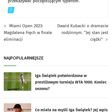
przekazywać początkującym typerom.
Miami Open 2023:
Dawid Kubacki o dramacie
Magdalena Fręch w finale
rodzinnym. “Jej stan jest
eliminacji
ciężki”
NAJPOPULARNIEJSZE
Iga Świątek potwierdzona w
prestiżowym turnieju WTA 1000. Koniec
sezonu?
Co miała na myśli Iga Świątek? Jej wpis