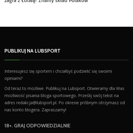
zagra z Łotwą? Znamy skład Polaków
PUBLIKUJ NA LUBSPORT
Interesujesz się sportem i chciałbyś podzielić się swoimi
opiniami?
Od teraz to możliwe. Publikuj na Lubsport. Otwieramy dla Was
możliwość pisania bloga sportowego. Prześlij swój tekst na
adres
redakcja@lubsport.pl
. Po okresie próbnym otrzymasz od
nas konto blogera. Zapraszamy!
18+. GRAJ ODPOWIEDZIALNIE