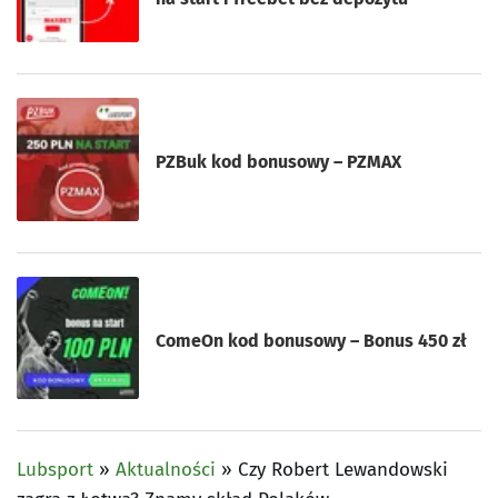
PZBuk kod bonusowy – PZMAX
ComeOn kod bonusowy – Bonus 450 zł
Lubsport
»
Aktualności
»
Czy Robert Lewandowski