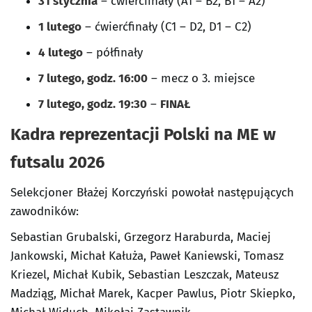
31 stycznia
– ćwierćfinały (A1 – B2, B1 – A2)
1 lutego
– ćwierćfinały (C1 – D2, D1 – C2)
4 lutego
– półfinały
7 lutego, godz. 16:00
– mecz o 3. miejsce
7 lutego, godz. 19:30
–
FINAŁ
Kadra reprezentacji Polski na ME w
futsalu 2026
Selekcjoner Błażej Korczyński powołał następujących
zawodników:
Sebastian Grubalski, Grzegorz Haraburda, Maciej
Jankowski, Michał Kałuża, Paweł Kaniewski, Tomasz
Kriezel, Michał Kubik, Sebastian Leszczak, Mateusz
Madziąg, Michał Marek, Kacper Pawlus, Piotr Skiepko,