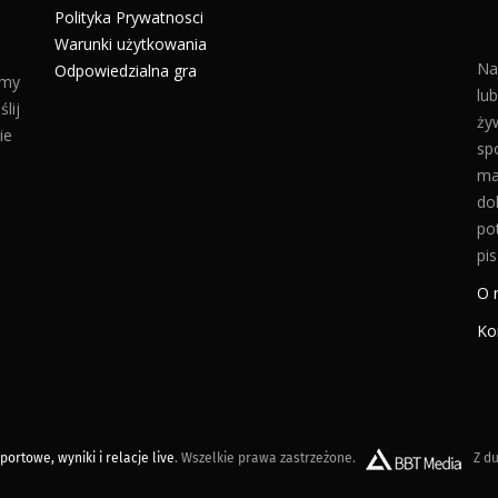
Polityka Prywatnosci
Warunki użytkowania
Na
Odpowiedzialna gra
amy
lu
lij
żyw
ie
sp
ma
do
po
pis
O 
Ko
ortowe, wyniki i relacje live
. Wszelkie prawa zastrzeżone.
Z du