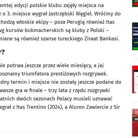
amtej edycji polskie klubu zajęły miejsca na
o 3. miejsce wygrał Jastrzębski Węgiel. Wróćmy do
chodzą włoskie ekipy – poza Perugią również Itas
wg kursów bukmacherskich są kluby z Polski –
iane są również szanse tureckiego Ziraat Bankasi.
r?
ale potrwa jeszcze przez wiele miesięcy, a jej
 poznamy triumfatora prestiżowych rozgrywek.
dny termin i miejsce nie zostały jeszcze podane do
wsze gra w finale – trzy lata z rzędu rozgrywki
tatnich dwóch sezonach Polacy musieli uznawać
rał z Itas Trentino (2024), a Aluron Zawiercie z Sir