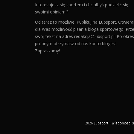
Interesujesz się sportem i chciałbyś podzielić się
swoimi opiniami?
Od teraz to możliwe. Publikuj na Lubsport. Otwier
dla Was możliwość pisania bloga sportowego. Prześ
swój tekst na adres
redakcja@lubsport.pl
. Po okres
próbnym otrzymasz od nas konto blogera.
Zapraszamy!
2026
Lubsport – wiadomości sp