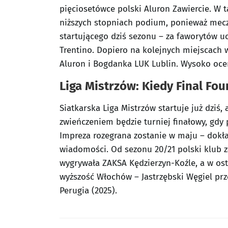
pięciosetówce polski Aluron Zawiercie. W t
niższych stopniach podium, ponieważ mecz 
startującego dziś sezonu – za faworytów u
Trentino. Dopiero na kolejnych miejscach 
Aluron i Bogdanka LUK Lublin. Wysoko ocen
Liga Mistrzów: Kiedy Final Fou
Siatkarska Liga Mistrzów startuje już dziś, 
zwieńczeniem będzie turniej finałowy, gdy
Impreza rozegrana zostanie w maju – dokła
wiadomości. Od sezonu 20/21 polski klub za
wygrywała ZAKSA Kędzierzyn-Koźle, a w os
wyższość Włochów – Jastrzębski Węgiel przeg
Perugia (2025).