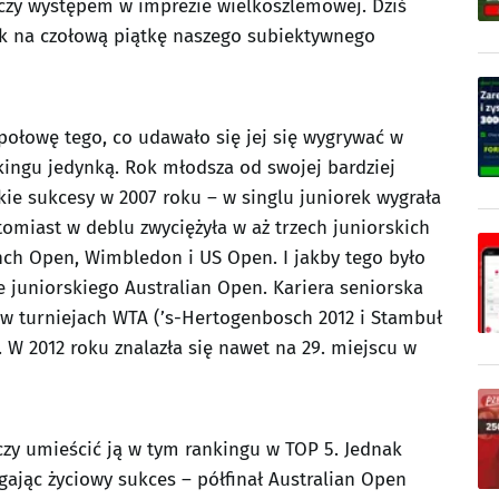
czy występem w imprezie wielkoszlemowej. Dziś
nak na czołową piątkę naszego subiektywnego
połowę tego, co udawało się jej się wygrywać w
nkingu jedynką. Rok młodsza od swojej bardziej
kie sukcesy w 2007 roku – w singlu juniorek wygrała
omiast w deblu zwyciężyła w aż trzech juniorskich
nch Open, Wimbledon i US Open. I jakby tego było
le juniorskiego Australian Open. Kariera seniorska
 w turniejach WTA (’s-Hertogenbosch 2012 i Stambuł
). W 2012 roku znalazła się nawet na 29. miejscu w
zy umieścić ją w tym rankingu w TOP 5. Jednak
iągając życiowy sukces – półfinał Australian Open