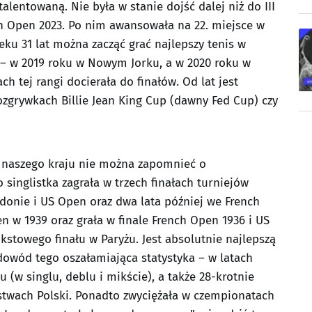
alentowaną. Nie była w stanie dojść dalej niż do III
an Open 2023. Po nim awansowała na 22. miejsce w
eku 31 lat można zacząć grać najlepszy tenis w
A – w 2019 roku w Nowym Jorku, a w 2020 roku w
h tej rangi docierała do finałów. Od lat jest
zgrywkach Billie Jean King Cup (dawny Fed Cup) czy
ii naszego kraju nie można zapomnieć o
 singlistka zagrała w trzech finałach turniejów
onie i US Open oraz dwa lata później we French
 w 1939 oraz grała w finale French Open 1936 i US
kstowego finału w Paryżu. Jest absolutnie najlepszą
owód tego oszałamiająca statystyka – w latach
u (w singlu, deblu i mikście), a także 28-krotnie
twach Polski. Ponadto zwyciężała w czempionatach