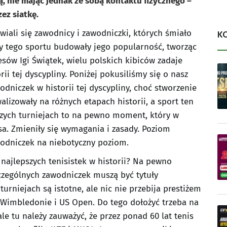
, nie mając jednak ze sobą kontaktu fizycznego –
ez siatkę.
wiali się zawodnicy i zawodniczki, których śmiało
K
 tego sportu budowały jego popularność, tworząc
esów Igi Świątek, wielu polskich kibiców zadaje
rii tej dyscypliny. Poniżej pokusiliśmy się o nasz
dniczek w historii tej dyscypliny, choć stworzenie
alizowały na różnych etapach historii, a sport ten
szych turniejach to na pewno moment, który w
sa. Zmieniły się wymagania i zasady. Poziom
wodniczek na niebotyczny poziom.
 najlepszych tenisistek w historii? Na pewno
czególnych zawodniczek muszą być tytuły
rniejach są istotne, ale nic nie przebija prestiżem
 Wimbledonie i US Open. Do tego dołożyć trzeba na
le tu należy zauważyć, że przez ponad 60 lat tenis