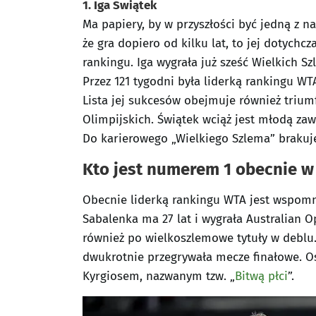
1. Iga Świątek
Ma papiery, by w przyszłości być jedną z n
że gra dopiero od kilku lat, to jej dotych
rankingu. Iga wygrała już sześć Wielkich 
Przez 121 tygodni była liderką rankingu WT
Lista jej sukcesów obejmuje również trium
Olimpijskich. Świątek wciąż jest młodą zawo
Do karierowego „Wielkiego Szlema” brakuje
Kto jest numerem 1 obecnie w 
Obecnie liderką rankingu WTA jest wspomn
Sabalenka ma 27 lat i wygrała Australian O
również po wielkoszlemowe tytuły w deblu.
dwukrotnie przegrywała mecze finałowe. O
Kyrgiosem, nazwanym tzw. „
Bitwą płci
”.