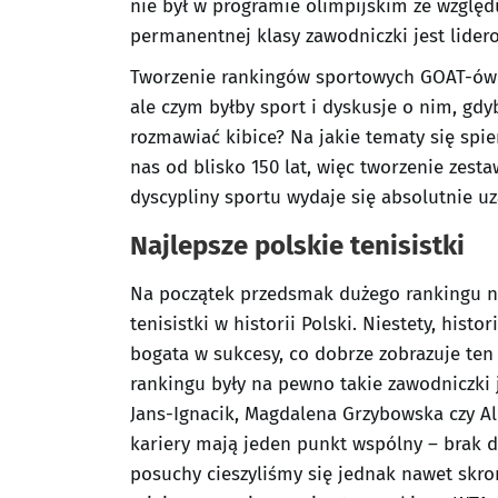
nie był w programie olimpijskim ze względ
permanentnej klasy zawodniczki jest lide
Tworzenie rankingów sportowych GOAT-ów z
ale czym byłby sport i dyskusje o nim, gdy
rozmawiać kibice? Na jakie tematy się spiera
nas od blisko 150 lat, więc tworzenie zesta
dyscypliny sportu wydaje się absolutnie u
Najlepsze polskie tenisistki
Na początek przedsmak dużego rankingu na
tenisistki w historii Polski. Niestety, hist
bogata w sukcesy, co dobrze zobrazuje ten r
rankingu były na pewno takie zawodniczki 
Jans-Ignacik, Magdalena Grzybowska czy Al
kariery mają jeden punkt wspólny – brak 
posuchy cieszyliśmy się jednak nawet skr