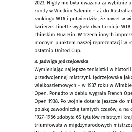
2023. Nigdy nie była uważana za wybitnie ut
rundy w Wielkim Szlemie – aż do Australi
rankingu WTA i potwierdziła, że nawet w wi
karierze. Linette wygrała dwa turnieje WT
chińskim Hua Hin. W trzech innych imprezac
mocnym punktem naszej reprezentacji w ro
ostatnio United Cup.
3. Jadwiga Jędrzejowska
Wymieniając najlepsze tenisistki w histor
przedwojennej mistrzyni. Jędrzejowska jako
wielkoszlemowych – w 1937 roku w Wimbled
Open. Ponadto w deblu wygrała French Open
Open 1938. Po wojnie dotarła jeszcze do mi
polską zawodniczką tamtych czasów, a na d
1927-1966 zdobyła 65 tytułów mistrzyni kraj
triumfowała w międzynarodowych mistrzos