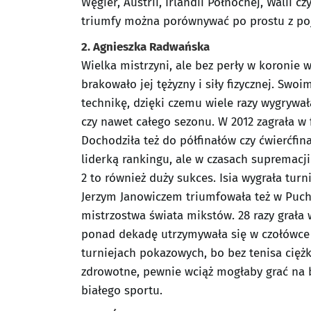
Węgier, Austrii, Irlandii Północnej, Walii c
triumfy można porównywać po prostu z po
2. Agnieszka Radwańska
Wielka mistrzyni, ale bez perły w koronie
brakowało jej tężyzny i siły fizycznej. Sw
technikę, dzięki czemu wiele razy wygrywał
czy nawet całego sezonu. W 2012 zagrała w 
Dochodziła też do półfinałów czy ćwierćfi
liderką rankingu, ale w czasach supremacj
2 to również duży sukces. Isia wygrała turn
Jerzym Janowiczem triumfowała też w Puc
mistrzostwa świata mikstów. 28 razy grała 
ponad dekadę utrzymywała się w czołówce 
turniejach pokazowych, bo bez tenisa ciężk
zdrowotne, pewnie wciąż mogłaby grać na 
białego sportu.