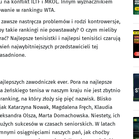
u na konflikt ILTF i MKOL. Innym wyznacznikiem
rowanie w rankingu WTA.
awsze nastręcza problemów i rodzi kontrowersje,
by takie rankingi nie powstawały? O czym mieliby
ć? Najlepsze tenisistki i najlepsi tenisiści czarują
wień najwybitniejszych przedstawicieli tej
zasadnione.
jlepszych zawodniczek ever. Pora na najlepsze
oria żeńskiego tenisa w naszym kraju nie jest zbytnio
anking, na który złoży się pięć nazwisk. Blisko
jak Katarzyna Nowak, Magdalena Fręch, Klaudia
eksandra Olsza, Marta Domachowska. Niestety, ich
dużych sukcesów w czasach seniorskich. W latach
omnymi osiągnięciami naszych pań, jak choćby