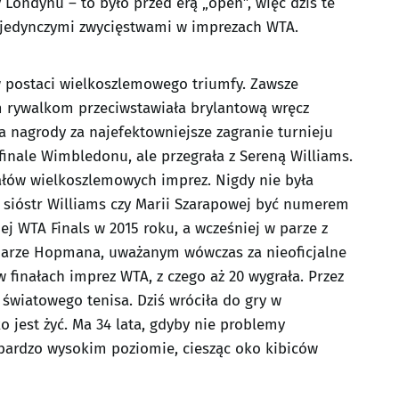
zy Londynu – to było przed erą „open”, więc dziś te
jedynczymi zwycięstwami w imprezach WTA.
 w postaci wielkoszlemowego triumfy. Zawsze
oim rywalkom przeciwstawiała brylantową wręcz
a nagrody za najefektowniejsze zagranie turnieju
finale Wimbledonu, ale przegrała z Sereną Williams.
nałów wielkoszlemowych imprez. Nigdy nie była
i sióstr Williams czy Marii Szarapowej być numerem
iej WTA Finals w 2015 roku, a wcześniej w parze z
harze Hopmana, uważanym wówczas za nieoficjalne
w finałach imprez WTA, z czego aż 20 wygrała. Przez
światowego tenisa. Dziś wróciła do gry w
o jest żyć. Ma 34 lata, gdyby nie problemy
bardzo wysokim poziomie, ciesząc oko kibiców