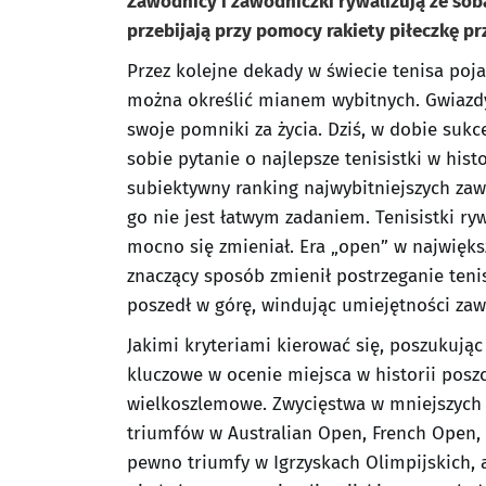
Zawodnicy i zawodniczki rywalizują ze sobą
przebijają przy pomocy rakiety piłeczkę prz
Przez kolejne dekady w świecie tenisa poja
można określić mianem wybitnych. Gwiazdy
swoje pomniki za życia. Dziś, w dobie sukc
sobie pytanie o najlepsze tenisistki w histo
subiektywny ranking najwybitniejszych zawo
go nie jest łatwym zadaniem. Tenisistki ryw
mocno się zmieniał. Era „open” w najwięk
znaczący sposób zmienił postrzeganie teni
poszedł w górę, windując umiejętności za
Jakimi kryteriami kierować się, poszukując
kluczowe w ocenie miejsca w historii posz
wielkoszlemowe. Zwycięstwa w mniejszych tu
triumfów w Australian Open, French Open,
pewno triumfy w Igrzyskach Olimpijskich, a