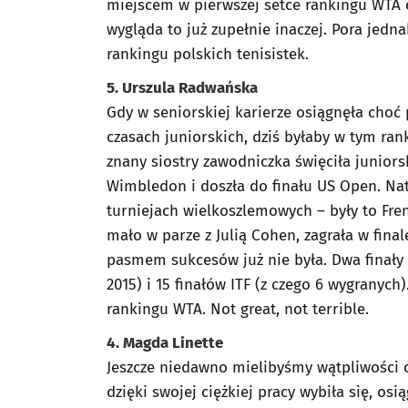
miejscem w pierwszej setce rankingu WTA 
wygląda to już zupełnie inaczej. Pora jed
rankingu polskich tenisistek.
5. Urszula Radwańska
Gdy w seniorskiej karierze osiągnęła choć 
czasach juniorskich, dziś byłaby w tym ra
znany siostry zawodniczka święciła juniors
Wimbledon i doszła do finału US Open. Nat
turniejach wielkoszlemowych – były to Fre
mało w parze z Julią Cohen, zagrała w fina
pasmem sukcesów już nie była. Dwa finały
2015) i 15 finałów ITF (z czego 6 wygranych
rankingu WTA. Not great, not terrible.
4. Magda Linette
Jeszcze niedawno mielibyśmy wątpliwości c
dzięki swojej ciężkiej pracy wybiła się, os