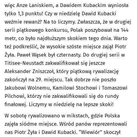
więc Anze Laniskiem, a Dawidem Kubackim wyniosła
tylko 1,3 punktu! Czy w niedzielę Dawid Kubacki
weźmie rewanż? Na to liczymy. Zwłaszcza, że w drugiej
serii piątkowego konkursu, Polak poszybował na 144
metr, co było najdłuższym skokiem tego dnia. Warto
też podkreślić, że wysokie szóste miejsce zajął Piotr
Żyła. Paweł Wąsek był czternasty. Do drugiej serii w
Titisee-Neustadt zakwalifikował się jeszcze
Aleksander Zniszczoł, który piątkową rywalizację
zakończył na 29. miejscu. Tak dobrze nie poszło
Jakubowi Wolnemu, Kamilowi Stochowi i Tomaszowi
Pilchowi, którzy nie zakwalifikowali się do rundy
finałowej. Liczymy w niedzielę na lepsze skoki!
W sobotę rywalizowano w mikstach, gdzie Polska
zajęła siódme miejsce. Wśród panów reprezentowali
nas Piotr Żyła i Dawid Kubacki. “Wiewiór” skoczył