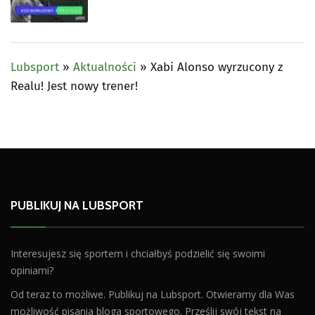
Lubsport
»
Aktualności
»
Xabi Alonso wyrzucony z
Realu! Jest nowy trener!
PUBLIKUJ NA LUBSPORT
Interesujesz się sportem i chciałbyś podzielić się swoimi
opiniami?
Od teraz to możliwe. Publikuj na Lubsport. Otwieramy dla Was
możliwość pisania bloga sportowego. Prześlij swój tekst na