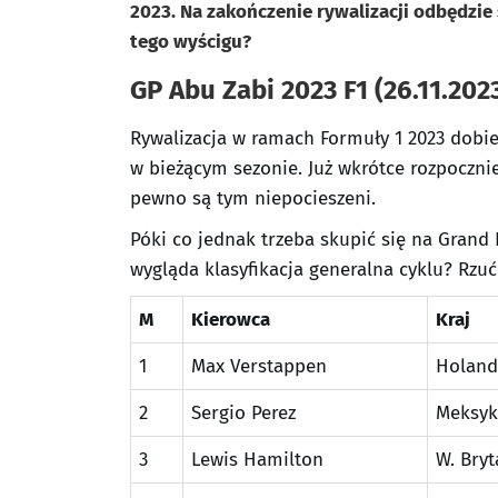
2023. Na zakończenie rywalizacji odbędzie 
tego wyścigu?
GP Abu Zabi 2023 F1 (26.11.202
Rywalizacja w ramach Formuły 1 2023 dobieg
w bieżącym sezonie. Już wkrótce rozpoczni
pewno są tym niepocieszeni.
Póki co jednak trzeba skupić się na Grand 
wygląda klasyfikacja generalna cyklu? Rzu
M
Kierowca
Kraj
1
Max Verstappen
Holand
2
Sergio Perez
Meksyk
3
Lewis Hamilton
W. Bryt