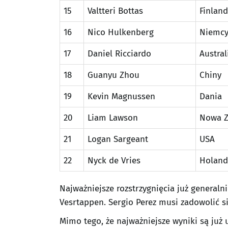
15
Valtteri Bottas
Finland
16
Nico Hulkenberg
Niemc
17
Daniel Ricciardo
Austral
18
Guanyu Zhou
Chiny
19
Kevin Magnussen
Dania
20
Liam Lawson
Nowa Z
21
Logan Sargeant
USA
22
Nyck de Vries
Holand
Najważniejsze rozstrzygnięcia już general
Vesrtappen. Sergio Perez musi zadowolić s
Mimo tego, że najważniejsze wyniki są już