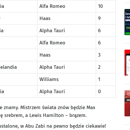
ia
Alfa Romeo
10
y
Haas
9
ia
Alpha Tauri
6
Alfa Romeo
6
Haas
3
elandia
Alpha Tauri
2
Williams
1
ia
Alpha Tauri
0
nie znamy. Mistrzem świata znów będzie Max
ię srebrem, a Lewis Hamilton – brązem.
 ustalone, w Abu Zabi na pewno będzie ciekawie!