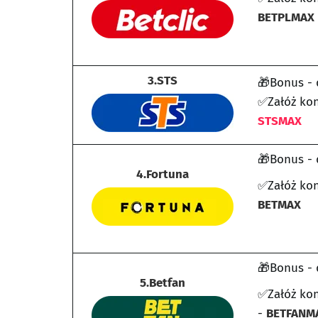
BETPLMAX
3.STS
🎁Bonus - 
✅Załóż kon
STSMAX
🎁Bonus - 
4.Fortuna
✅Załóż kon
BETMAX
🎁Bonus - d
5.Betfan
✅Załóż ko
-
BETFANM