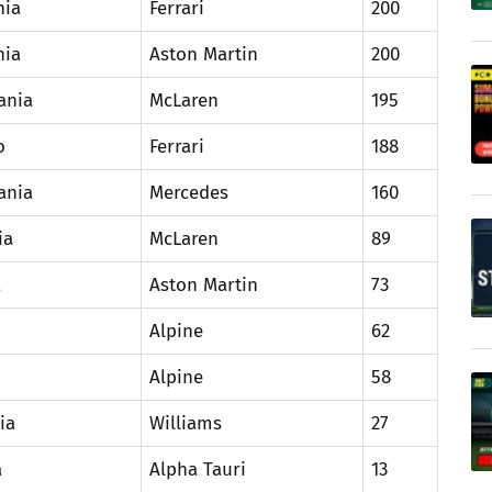
nia
Ferrari
200
nia
Aston Martin
200
ania
McLaren
195
o
Ferrari
188
ania
Mercedes
160
ia
McLaren
89
a
Aston Martin
73
Alpine
62
Alpine
58
ia
Williams
27
a
Alpha Tauri
13