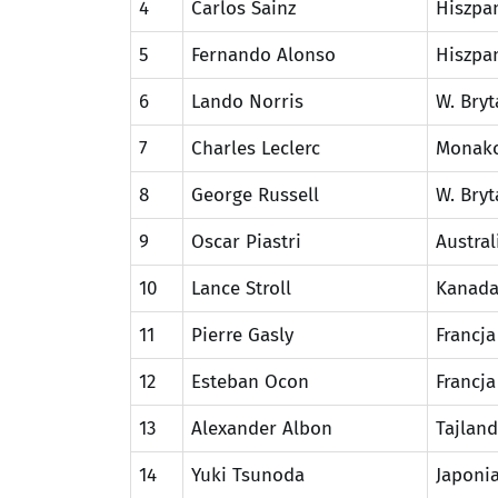
4
Carlos Sainz
Hiszpa
5
Fernando Alonso
Hiszpa
6
Lando Norris
W. Bryt
7
Charles Leclerc
Monak
8
George Russell
W. Bryt
9
Oscar Piastri
Austral
10
Lance Stroll
Kanad
11
Pierre Gasly
Francja
12
Esteban Ocon
Francja
13
Alexander Albon
Tajland
14
Yuki Tsunoda
Japoni