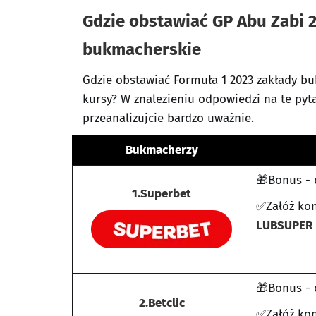
Gdzie obstawiać GP Abu Zabi 2
bukmacherskie
Gdzie obstawiać Formuła 1 2023 zakłady b
kursy? W znalezieniu odpowiedzi na te pyt
przeanalizujcie bardzo uważnie.
Bukmacherzy
🎁Bonus - 
1.Superbet
✅Załóż kon
LUBSUPER
🎁Bonus - 
2.Betclic
✅Załóż kon