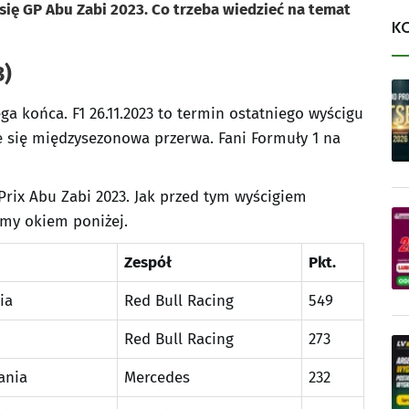
się GP Abu Zabi 2023. Co trzeba wiedzieć na temat
K
3)
a końca. F1 26.11.2023 to termin ostatniego wyścigu
e się międzysezonowa przerwa. Fani Formuły 1 na
Prix Abu Zabi 2023. Jak przed tym wyścigiem
ćmy okiem poniżej.
Zespół
Pkt.
ia
Red Bull Racing
549
Red Bull Racing
273
ania
Mercedes
232