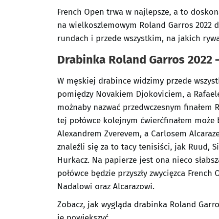
French Open trwa w najlepsze, a to doskona
na wielkoszlemowym Roland Garros 2022 d
rundach i przede wszystkim, na jakich ryw
Drabinka Roland Garros 2022 
W męskiej drabince widzimy przede wszystk
pomiędzy Novakiem Djokoviciem, a Rafael
możnaby nazwać przedwczesnym finałem Rol
tej połówce kolejnym ćwierćfinałem może 
Alexandrem Zverevem, a Carlosem Alcaraze
znaleźli się za to tacy tenisiści, jak Ruud
Hurkacz. Na papierze jest ona nieco słabsza
połówce będzie przyszły zwycięzca French O
Nadalowi oraz Alcarazowi.
Zobacz, jak wygląda drabinka Roland Garros
je powiększyć.