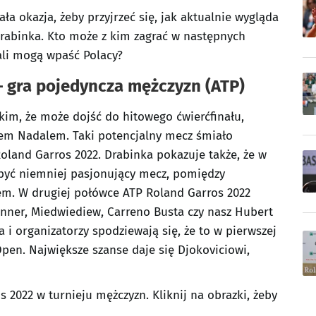
ła okazja, żeby przyjrzeć się, jak aktualnie wygląda
rabinka. Kto może z kim zagrać w następnych
ali mogą wpaść Polacy?
– gra pojedyncza mężczyzn (ATP)
im, że może dojść do hitowego ćwierćfinału,
em Nadalem. Taki potencjalny mecz śmiało
and Garros 2022. Drabinka pokazuje także, że w
być niemniej pasjonujący mecz, pomiędzy
m. W drugiej połówce ATP Roland Garros 2022
, Sinner, Miedwiediew, Carreno Busta czy nasz Hubert
 i organizatorzy spodziewają się, że to w pierwszej
pen. Największe szanse daje się Djokoviciowi,
 2022 w turnieju mężczyzn. Kliknij na obrazki, żeby