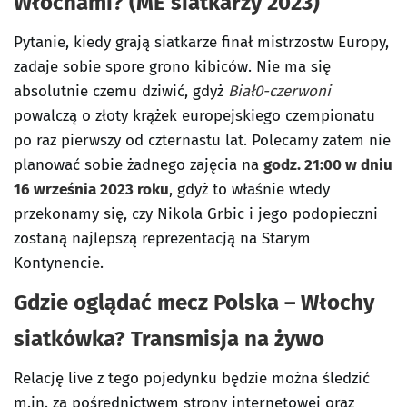
Włochami? (ME siatkarzy 2023)
Pytanie, kiedy grają siatkarze finał mistrzostw Europy,
zadaje sobie spore grono kibiców. Nie ma się
absolutnie czemu dziwić, gdyż
Biał0-czerwoni
powalczą o złoty krążek europejskiego czempionatu
po raz pierwszy od czternastu lat. Polecamy zatem nie
planować sobie żadnego zajęcia na
godz. 21:00 w dniu
16 września 2023 roku
, gdyż to właśnie wtedy
przekonamy się, czy Nikola Grbic i jego podopieczni
zostaną najlepszą reprezentacją na Starym
Kontynencie.
Gdzie oglądać mecz Polska – Włochy
siatkówka? Transmisja na żywo
Relację live z tego pojedynku będzie można śledzić
m.in. za pośrednictwem strony internetowej oraz