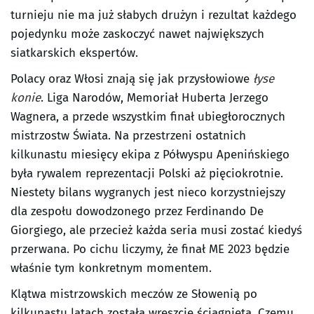
turnieju nie ma już słabych drużyn i rezultat każdego
pojedynku może zaskoczyć nawet największych
siatkarskich ekspertów.
Polacy oraz Włosi znają się jak przysłowiowe
łyse
konie
. Liga Narodów, Memoriał Huberta Jerzego
Wagnera, a przede wszystkim finał ubiegłorocznych
mistrzostw Świata. Na przestrzeni ostatnich
kilkunastu miesięcy ekipa z Półwyspu Apenińskiego
była rywalem reprezentacji Polski aż pięciokrotnie.
Niestety bilans wygranych jest nieco korzystniejszy
dla zespołu dowodzonego przez Ferdinando De
Giorgiego, ale przecież każda seria musi zostać kiedyś
przerwana. Po cichu liczymy, że finał ME 2023 będzie
właśnie tym konkretnym momentem.
Klątwa mistrzowskich meczów ze Słowenią po
kilkunastu latach została wreszcie ściągnięta. Czemu