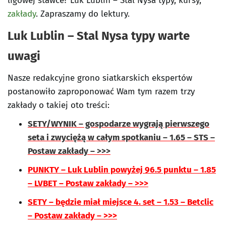
ligowej stawce? Luk Lublin – Stal Nysa typy, kursy,
zakłady
. Zapraszamy do lektury.
Luk Lublin – Stal Nysa typy warte
uwagi
Nasze redakcyjne grono siatkarskich ekspertów
postanowiło zaproponować Wam tym razem trzy
zakłady o takiej oto treści:
SETY/WYNIK – gospodarze wygrają pierwszego
seta i zwyciężą w całym spotkaniu – 1.65 – STS –
Postaw zakłady – >>>
PUNKTY – Luk Lublin powyżej 96.5 punktu – 1.85
– LVBET – Postaw zakłady – >>>
SETY – będzie miał miejsce 4. set – 1.53 – Betclic
– Postaw zakłady – >>>