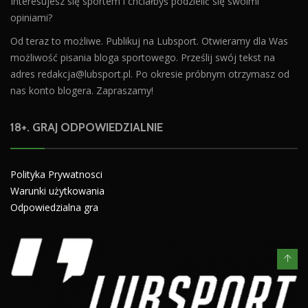
Interesujesz się sportem i chciałbyś podzielić się swoimi
opiniami?
Od teraz to możliwe. Publikuj na Lubsport. Otwieramy dla Was
możliwość pisania bloga sportowego. Prześlij swój tekst na
adres
redakcja@lubsport.pl
. Po okresie próbnym otrzymasz od
nas konto blogera. Zapraszamy!
18+. GRAJ ODPOWIEDZIALNIE
Polityka Prywatnosci
Warunki użytkowania
Odpowiedzialna gra