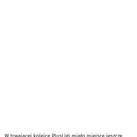
W trwającej kolejce PlusLigi miało miejsce jeszcze