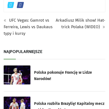
UFC Vegas: Gamrot vs
Arkadiusz Milik show! Hat-
Ferreira, Lewis vs Daukaus
trick Polaka (WIDEO)
typy i kursy
NAJPOPULARNIEJSZE
Polska pokonuje Francję w Lidze
Narodów!
Polska rozbiła Brazylię! Kapitalny mecz