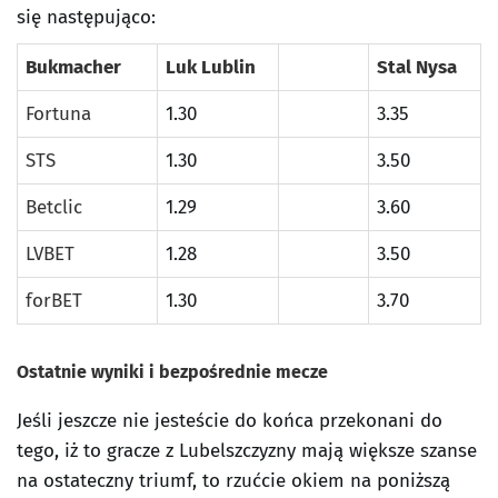
się następująco:
Bukmacher
Luk Lublin
Stal Nysa
Fortuna
1.30
3.35
STS
1.30
3.50
Betclic
1.29
3.60
LVBET
1.28
3.50
forBET
1.30
3.70
Ostatnie wyniki i bezpośrednie mecze
Jeśli jeszcze nie jesteście do końca przekonani do
tego, iż to gracze z Lubelszczyzny mają większe szanse
na ostateczny triumf, to rzućcie okiem na poniższą